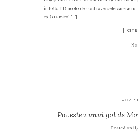
în fotbal! Dincolo de controversele care au ur
că ăsta micu’ […]
CIT
No
POVEŞT
Povestea unui gol de Mon
Posted on
11