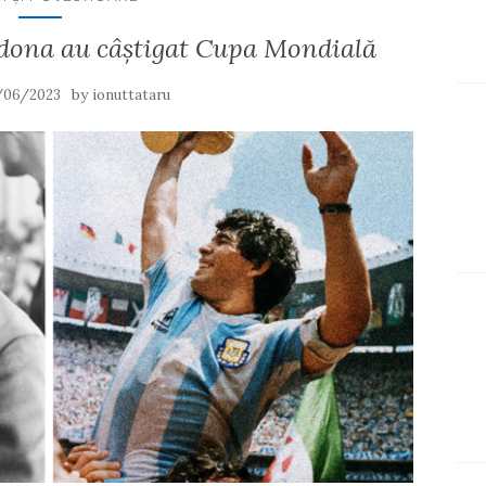
adona au câștigat Cupa Mondială
by
/06/2023
ionuttataru
X
Ins
Lin