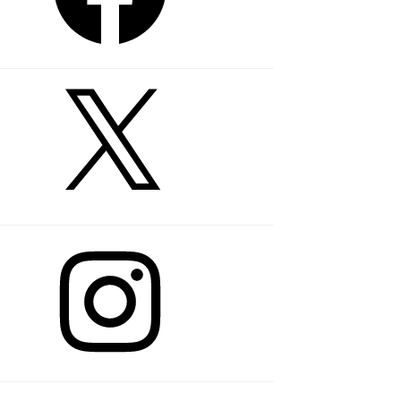
tagram
kedIn