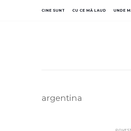
CINE SUNT
CU CE MĂ LAUD
UNDE M
argentina
POVEŞT