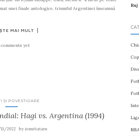
Ruj
mat unei finale antologice, triumful Argentinei înseamnă
CAT
EȘTE MAI MULT
Chi
 comments yet
Cop
Div
Fotb
Fotb
I ŞI POVESTIOARE
Inte
dial: Hagi vs. Argentina (1994)
Lig
by
/11/2022
ionuttataru
NB