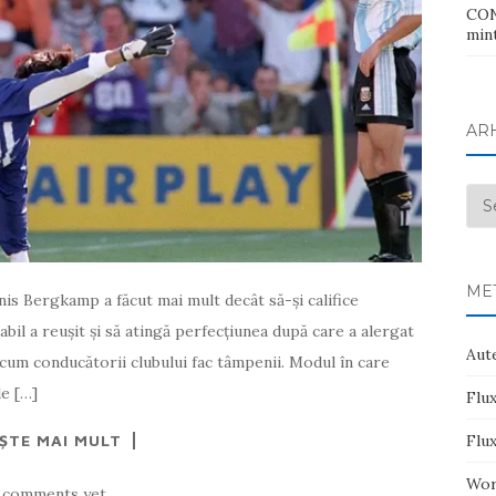
CONT
mint
AR
Arh
ME
is Bergkamp a făcut mai mult decât să-și califice
bil a reușit și să atingă perfecțiunea după care a alergat
Aute
zi cum conducătorii clubului fac tâmpenii. Modul în care
de […]
Flux
EȘTE MAI MULT
Flu
Wor
 comments yet