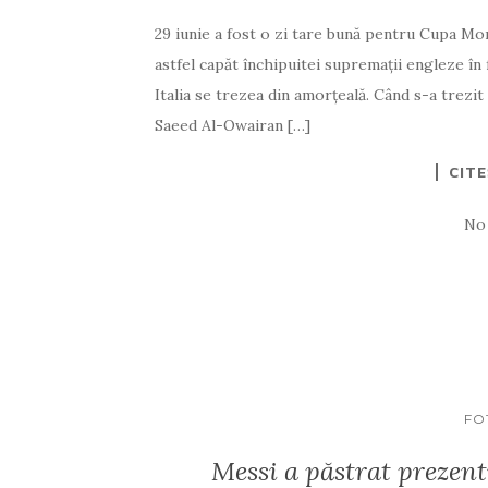
29 iunie a fost o zi tare bună pentru Cupa Mon
astfel capăt închipuitei supremații engleze în 
Italia se trezea din amorţeală. Când s-a trezit
Saeed Al-Owairan […]
CIT
No
FO
Messi a păstrat prezent