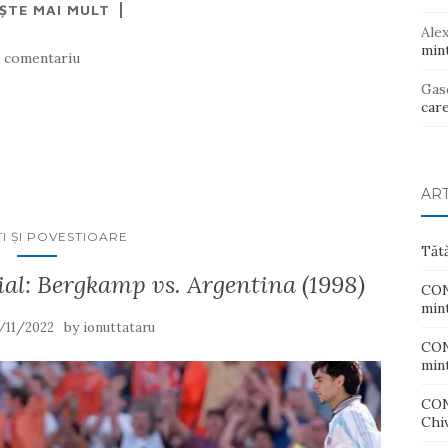
EȘTE MAI MULT
Ale
mint
1 comentariu
Gas
care
AR
I ŞI POVESTIOARE
Tăt
al: Bergkamp vs. Argentina (1998)
CONT
mint
by
/11/2022
ionuttataru
CONT
mint
CON
Chiv