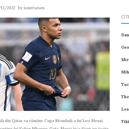
by
/12/2022
ionuttataru
CIT
Dan
Geo
Mir
Mih
Tac
The
Lea
ală din Qatar va rămâne Cupa Mondială a lui Leo Messi.
Tik
 aparține lui Kylian Mbappe. Gata, Messi le-a făcut pe toate