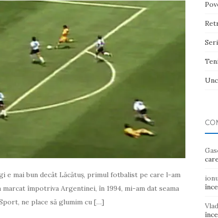
Pove
Ret
Ser
Ten
Unc
CO
Gas
care
i e mai bun decât Lăcătuș, primul fotbalist pe care l-am
ion
înce
 a marcat împotriva Argentinei, în 1994, mi-am dat seama
Sport, ne place să glumim cu […]
Vla
înce