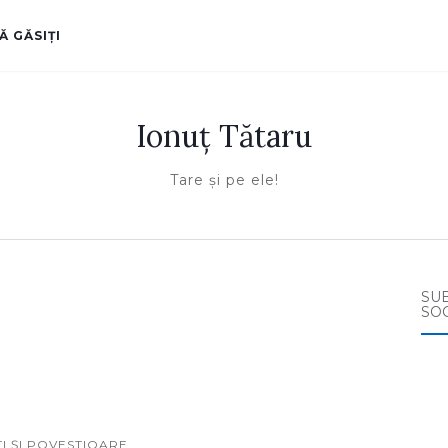
Ă GĂSIŢI
Ionuţ Tătaru
Tare şi pe ele!
SU
SO
Fac
I ŞI POVESTIOARE