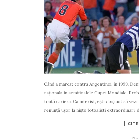
Când a marcat contra Argentinei, în 1998, Denn
naționala în semifinalele Cupei Mondiale. Proba
toată cariera. Ca interist, eşti obişnuit să ve
renunță ușor la niște fotbaliști extraordinari, 
CIT
No