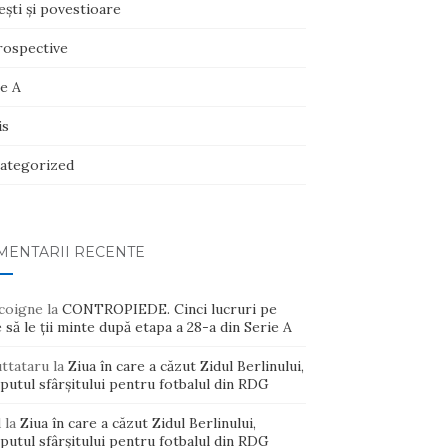
şti şi povestioare
rospective
ie A
is
ategorized
MENTARII RECENTE
coigne
la
CONTROPIEDE. Cinci lucruri pe
 să le ții minte după etapa a 28-a din Serie A
uttataru
la
Ziua în care a căzut Zidul Berlinului,
putul sfârșitului pentru fotbalul din RDG
d
la
Ziua în care a căzut Zidul Berlinului,
putul sfârșitului pentru fotbalul din RDG