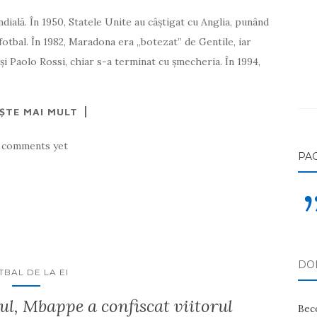
dială. În 1950, Statele Unite au câștigat cu Anglia, punând
fotbal. În 1982, Maradona era „botezat” de Gentile, iar
 şi Paolo Rossi, chiar s-a terminat cu șmecheria. În 1994,
EȘTE MAI MULT
 comments yet
PA
DON
TBAL DE LA EI
ul, Mbappe a confiscat viitorul
Bec