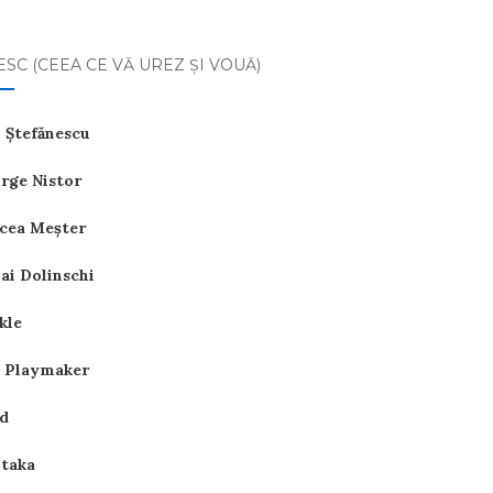
ESC (CEEA CE VĂ UREZ ŞI VOUĂ)
 Ştefănescu
rge Nistor
cea Meşter
ai Dolinschi
kle
 Playmaker
d
itaka