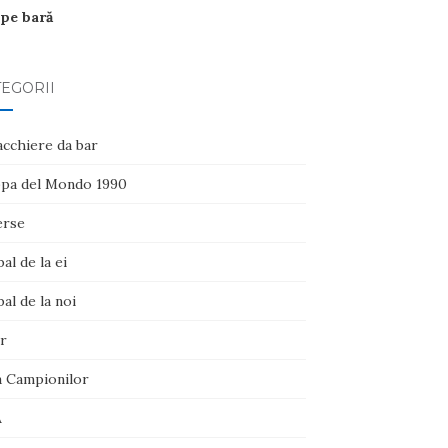
 pe bară
EGORII
acchiere da bar
pa del Mondo 1990
erse
al de la ei
al de la noi
r
a Campionilor
A