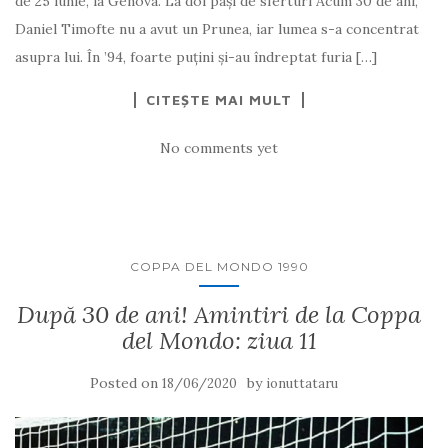
de 25 iunie, la Genova. La doi pași de sferturi Acum 30 de ani,
Daniel Timofte nu a avut un Prunea, iar lumea s-a concentrat
asupra lui. În ’94, foarte puţini şi-au îndreptat furia […]
CITEȘTE MAI MULT
No comments yet
COPPA DEL MONDO 1990
După 30 de ani! Amintiri de la Coppa
del Mondo: ziua 11
Posted on
by
18/06/2020
ionuttataru