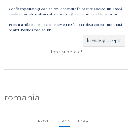
Confidențialitate și cookie-uri: acest site folosește cookie-uri. Dacă
TOGGLE NAVIGATION
continui să folosești acest site web, ești de acord cu utilizarea lor.
Pentru a afla mai multe, inclusiv cum să controlezi cookie-urile, uită-
te aici:
Politică cookie-uri
Ionuţ Tătaru
Tare şi pe ele!
romania
POVEŞTI ŞI POVESTIOARE