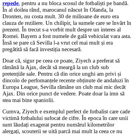
repede
, pentru a nu bloca scosul de fotbaliști pe bandă.
În al doilea rând, marocanul născut în Olanda, la
Dronten, nu costa mult. 30 de milioane de euro era
clauza de reziliere. Un chilipir, la sumele care se învârt în
prezent. În trecut s-a vorbit mult despre un interes al
Romei. Bayern a fost numele de gală vehiculat vara asta.
Însă se pare că Sevilla l-a vrut cel mai mult și era
pregătită să facă investiția necesară.
Doar că, sigur pe ceea ce poate, Ziyech a preferat să
rămână la Ajax, decât să meargă la un club sub
pretențiile sale. Pentru că din orice unghi am privi și
dincolo de perfomanțele recente obținute de andaluzi în
Europa League, Sevilla rămâne un club mai mic decât
Ajax. Din orice punct de vedere. Poate doar la imn să
stea mai bine spaniolii.
Cumva, Ziyech e exemplul perfect de fotbalist care cade
victimă fotbalului sufocat de cifre. În epoca în care unii
sunt lăudați exagerat pentru numărul kilometrilor
alergați, scouterii se uită parcă mai mult la ceea ce nu