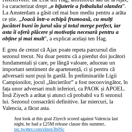
l-a caracterizat drept „
o bijuterie a fotbalului olandez
”.
La Amsterdam a găsit cel mai bun mediu pentru a arăta
ce știe. „
Joacă într-o echipă frumoasă, cu mulți
jucători buni în jurul său și totul merge perfect, iar
asta îi oferă plăcere și motivația necesară pentru a
obține și mai mult
”, a explicat același ten Hag.
E greu de crezut că Ajax poate repeta parcursul din
sezonul trecut. Nu doar pentru că a pierdut doi jucători
fundamentali și care, pe lângă valoare, aduceau un
important sentiment de apartenență, ci și pentru că
adversarii sunt puși în gardă. În preliminariile Ligii
Campionilor, jocul „lăncierilor” a fost neconvingător, în
fața unor adversari mult inferiori, ca PAOK și APOEL.
Însă Ziyech a arătat și atunci că probabil va fi sezonul
lui. Sezonul consacrării definitive. Iar miercuri, la
Valencia, a făcut asta.
Just look at this goal Ziyech scored against Valencia last
night, he had a £25M release clause this summer..
pic.twitter.com/zlnep3h0Sc