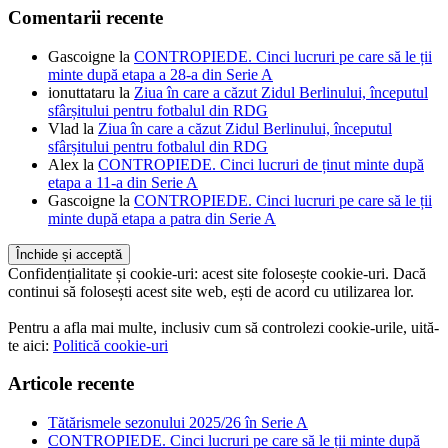
Comentarii recente
Gascoigne
la
CONTROPIEDE. Cinci lucruri pe care să le ții
minte după etapa a 28-a din Serie A
ionuttataru
la
Ziua în care a căzut Zidul Berlinului, începutul
sfârșitului pentru fotbalul din RDG
Vlad
la
Ziua în care a căzut Zidul Berlinului, începutul
sfârșitului pentru fotbalul din RDG
Alex
la
CONTROPIEDE. Cinci lucruri de ținut minte după
etapa a 11-a din Serie A
Gascoigne
la
CONTROPIEDE. Cinci lucruri pe care să le ții
minte după etapa a patra din Serie A
Confidențialitate și cookie-uri: acest site folosește cookie-uri. Dacă
continui să folosești acest site web, ești de acord cu utilizarea lor.
Pentru a afla mai multe, inclusiv cum să controlezi cookie-urile, uită-
te aici:
Politică cookie-uri
Articole recente
Tătărismele sezonului 2025/26 în Serie A
CONTROPIEDE. Cinci lucruri pe care să le ții minte după