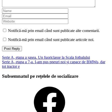
Notifică-mă prin email când sunt publicate alte comentarii.
Notifică-mă prin email când sunt publicate articole noi.
Navigare
Serie A, etapa a șasea. Un fuoriclasse la Scala fotbalului
Serie A, etapa a 7-a. I-am pus pneuri noi și capace de BMWu, dar
articole
tot tractor e
Subsemnatul pe reţelele de socializare
Facebook