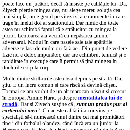
poate face un jucător, decât să insiste pe calitățile lui. Da,
Ziyech pierde mingea des, nu alege mereu soluția cea
mai simplă, nu e genul pe viteză și are momente în care
trage în inelul doi al stadionului. Dar nimic din toate
astea nu schimbă faptul că e strălucitor cu mingea la
picior. Lentoarea aia vecină cu nepăsarea „minte”
adversarul. Modul în care pasele sale taie apărările
adverse te lasă de multe ori fără aer. Din punct de vedere
fizic nu e deloc impunător, dar are echilibru, tehnică și o
rapiditate în execuție care îi permit să țină mingea în
duelurile corp la corp.
Multe dintre skill-urile astea le-a deprins pe stradă. Da,
știu. E un lucru comun și care riscă să devină clișeu.
Tocmai ce-am vorbit de un alt marocan născut și crescut
în Europa, Amine Harit, și despre
mentalitatea lui de
stradă
. Dar și Ziyech susține că „
sunt
un produs pur al
cartierului meu
”. Cu aceste calități i-a convins pe
specialiști să-l numească unul dintre cei mai promițători
tineri din fotbalul olandez, când încă era un junior la
Heerenveen. Iar Erik ten Hag, antrenorul său de la Ajax,