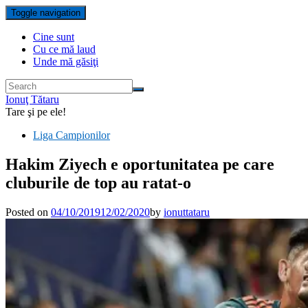
Toggle navigation
Cine sunt
Cu ce mă laud
Unde mă găsiţi
Ionuţ Tătaru
Tare şi pe ele!
Liga Campionilor
Hakim Ziyech e oportunitatea pe care
cluburile de top au ratat-o
Posted on
04/10/2019
12/02/2020
by
ionuttataru