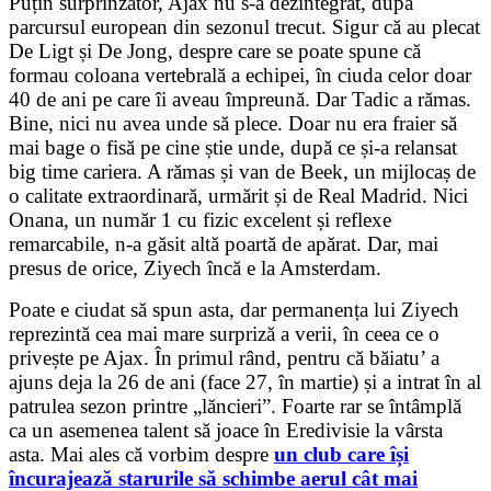
Puțin surprinzător, Ajax nu s-a dezintegrat, după
parcursul european din sezonul trecut. Sigur că au plecat
De Ligt și De Jong, despre care se poate spune că
formau coloana vertebrală a echipei, în ciuda celor doar
40 de ani pe care îi aveau împreună. Dar Tadic a rămas.
Bine, nici nu avea unde să plece. Doar nu era fraier să
mai bage o fisă pe cine știe unde, după ce și-a relansat
big time cariera. A rămas și van de Beek, un mijlocaș de
o calitate extraordinară, urmărit și de Real Madrid. Nici
Onana, un număr 1 cu fizic excelent și reflexe
remarcabile, n-a găsit altă poartă de apărat. Dar, mai
presus de orice, Ziyech încă e la Amsterdam.
Poate e ciudat să spun asta, dar permanența lui Ziyech
reprezintă cea mai mare surpriză a verii, în ceea ce o
privește pe Ajax. În primul rând, pentru că băiatu’ a
ajuns deja la 26 de ani (face 27, în martie) și a intrat în al
patrulea sezon printre „lăncieri”. Foarte rar se întâmplă
ca un asemenea talent să joace în Eredivisie la vârsta
asta. Mai ales că vorbim despre
un club care își
încurajează starurile să schimbe aerul cât mai