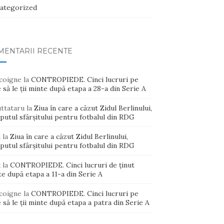
ategorized
MENTARII RECENTE
coigne
la
CONTROPIEDE. Cinci lucruri pe
 să le ții minte după etapa a 28-a din Serie A
uttataru
la
Ziua în care a căzut Zidul Berlinului,
putul sfârșitului pentru fotbalul din RDG
d
la
Ziua în care a căzut Zidul Berlinului,
putul sfârșitului pentru fotbalul din RDG
x
la
CONTROPIEDE. Cinci lucruri de ținut
e după etapa a 11-a din Serie A
coigne
la
CONTROPIEDE. Cinci lucruri pe
 să le ții minte după etapa a patra din Serie A