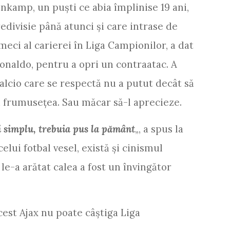
enkamp, un puşti ce abia împlinise 19 ani,
edivisie până atunci şi care intrase de
eci al carierei în Liga Campionilor, a dat
onaldo, pentru a opri un contraatac. A
calcio care se respectă nu a putut decât să
tă frumuseţea. Sau măcar să-l aprecieze.
i simplu, trebuia pus la pământ
„, a spus la
celui fotbal vesel, există şi cinismul
 le-a arătat calea a fost un învingător
cest Ajax nu poate câştiga Liga