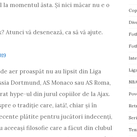
l la momentul ăsta. Şi nici măcar nu e o
Cop
Div
x? Atunci vă desenează, ca să vă ajute.
Fotb
Fotb
019
Inte
Lig
e de aer proaspăt nu au lipsit din Liga
ssia Dortmund, AS Monaco sau AS Roma,
NB
at hype-ul din jurul copiilor de la Ajax.
Pove
re o tradiţie care, iată!, chiar şi în
Ret
ecente plătite pentru jucători indecenţi,
Ser
 aceeaşi filosofie care a făcut din clubul
Ten