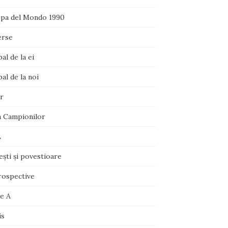
pa del Mondo 1990
erse
al de la ei
al de la noi
r
a Campionilor
A
şti şi povestioare
rospective
ie A
is