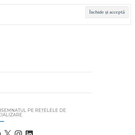
BSEMNATUL PE REŢELELE DE
CIALIZARE
ebook
X
Instagram
LinkedIn