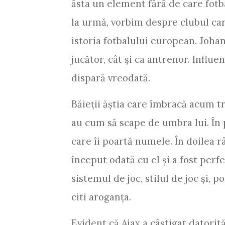
ăsta un element fără de care fot
la urmă, vorbim despre clubul car
istoria fotbalului european. Johan
jucător, cât şi ca antrenor. Influen
dispară vreodată.
Băieţii ăştia care îmbracă acum tr
au cum să scape de umbra lui. În 
care îi poartă numele. În doilea r
început odată cu el şi a fost perfe
sistemul de joc, stilul de joc şi, 
citi aroganţa.
Evident că Ajax a câştigat datorită