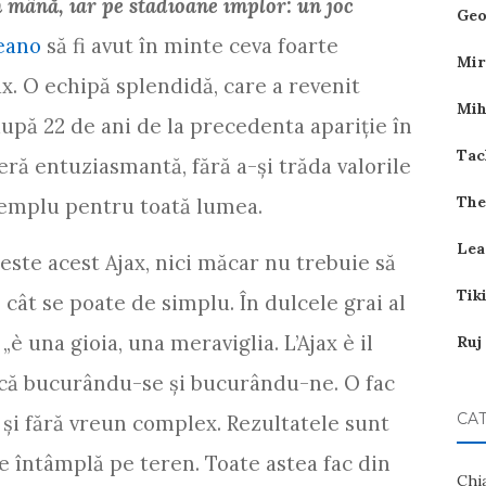
n mână, iar pe stadioane implor: un joc
Geo
eano
să fi avut în minte ceva foarte
Mir
x. O echipă splendidă, care a revenit
Mih
upă 22 de ani de la precedenta apariţie în
Tac
eră entuziasmantă, fără a-şi trăda valorile
The
xemplu pentru toată lumea.
Lea
este acest Ajax, nici măcar nu trebuie să
Tik
cât se poate de simplu. În dulcele grai al
„è una gioia, una meraviglia. L’Ajax è il
Ruj
 joacă bucurându-se şi bucurându-ne. O fac
CAT
l şi fără vreun complex. Rezultatele sunt
e întâmplă pe teren. Toate astea fac din
Chi