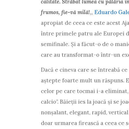
calitate. Străbat lumea cu pălăria î
frumos, fie-vă milă!
„,
Eduardo Gal
apropiat de ceea ce este acest Aja
între primele patru ale Europei d
semifinale. Şi a făcut-o de o mani
care au transformat-o într-un e
Dacă e cineva care se întreabă ce 
aştepte foarte mult un răspuns. E 
celor pe care tocmai i-a eliminat, 
calcio”. Băieţii ies la joacă şi se
nonşalant, elegant, rapid, vertica
doar urmarea firească a ceea ce s