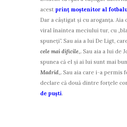
acest
prinţ moştenitor al fotbal
Dar a câştigat şi cu aroganţa. Aia 
viral înaintea meciului tur, cu „bl
spuneţi”. Sau aia a lui De Ligt, car
cele mai dificile
„. Sau aia a lui de
spunea că el şi ai lui sunt mai buni
Madrid
„. Sau aia care i-a permis 
declare că două dintre forţele c
de puşti
.