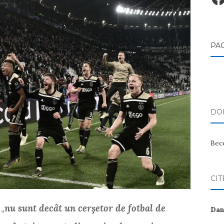
PA
DON
Bec
CIT
 „
nu sunt decât un cerşetor de fotbal de
Dan