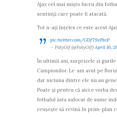
Ajax cel mai mişto lucru din fotba
sentinţă care poate fi atacată.
Tot n-aţi înţeles ce este acest Aja
pic.twitter.com/GDfTSvFbzP
— FütyGif (@FutyGif)
April 16, 2
În ultimii ani, surprizele şi guril
Campionilor. Le-am avut pe Boru
dar niciuna dintre ele nu au gener
Poate şi pentru că aici e vorba desp
fotbalul ăsta sufocat de sume ind
reuşeşte să revină în prim-plan cu