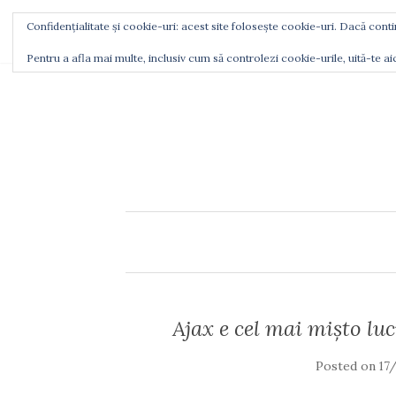
Confidențialitate și cookie-uri: acest site folosește cookie-uri. Dacă contin
CINE SUNT
CU CE MĂ LAUD
UNDE M
Pentru a afla mai multe, inclusiv cum să controlezi cookie-urile, uită-te ai
Ajax e cel mai mişto lu
Posted on
17