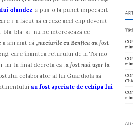
ului olandez
, a pus-o la punct impecabil.
AR
care i-a făcut să creeze acel clip devenit
Tăt
a-bla-bla” şi „nu ne interesează ce
CONT
e a afirmat că „
meciurile cu Benfica au fost
mint
 Jong, care înaintea returului de la Torino
CONT
, iar la final decreta că „
a fost mai uşor la
mint
fostului colaborator al lui Guardiola să
CON
Chiv
ontinentului
au fost speriate de echipa lui
CONT
mint
AR