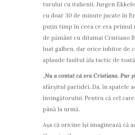
turului cu italienii. Jurgen Ekkel
cu doar 30 de minute jucate în Er
puţin timp în ceea ce era primul m
de pământ cu ditamai Cristiano R
luat galben, dar orice iubitor de 
aplaude faultul ăla tactic de toa
„
Nu a contat că era Cristiano. Pur ş
sfârşitul partidei. Da, în spatele a
învingătorului. Pentru că cel care
până la urmă.
Aşa că oricine îşi imaginează că a