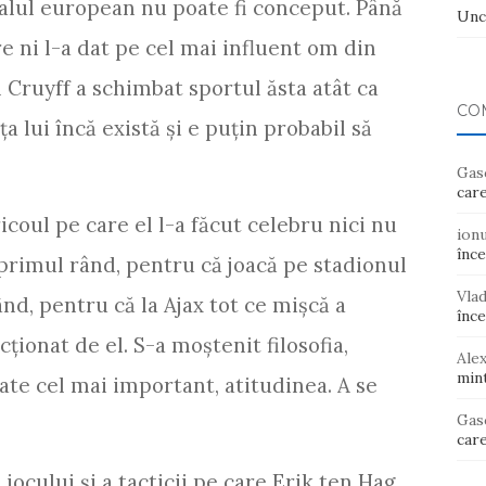
balul european nu poate fi conceput. Până
Unc
e ni l-a dat pe cel mai influent om din
 Cruyff a schimbat sportul ăsta atât ca
CO
ţa lui încă există şi e puţin probabil să
Gas
care
icoul pe care el l-a făcut celebru nici nu
ion
înce
primul rând, pentru că joacă pe stadionul
Vla
ând, pentru că la Ajax tot ce mişcă a
înce
cţionat de el. S-a moştenit filosofia,
Ale
mint
poate cel mai important, atitudinea. A se
Gas
care
 jocului şi a tacticii pe care Erik ten Hag,