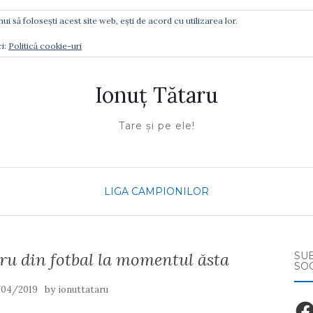
ui să folosești acest site web, ești de acord cu utilizarea lor.
Ă GĂSIŢI
ci:
Politică cookie-uri
Ionuţ Tătaru
Tare şi pe ele!
LIGA CAMPIONILOR
cru din fotbal la momentul ăsta
SU
SO
by
/04/2019
ionuttataru
Fac