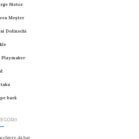
rge Nistor
cea Meşter
ai Dolinschi
kle
 Playmaker
d
itaka
 pe bară
EGORII
acchiere da bar