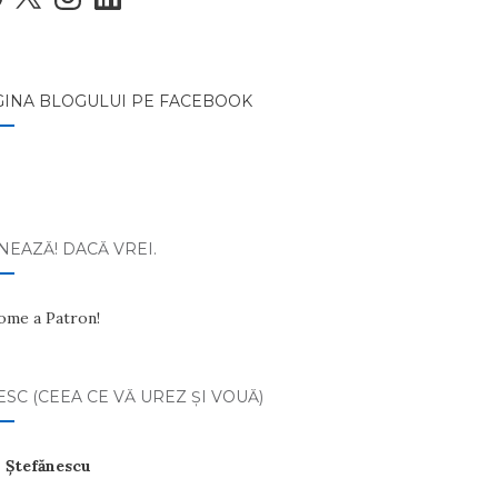
GINA BLOGULUI PE FACEBOOK
EAZĂ! DACĂ VREI.
ome a Patron!
ESC (CEEA CE VĂ UREZ ŞI VOUĂ)
 Ştefănescu