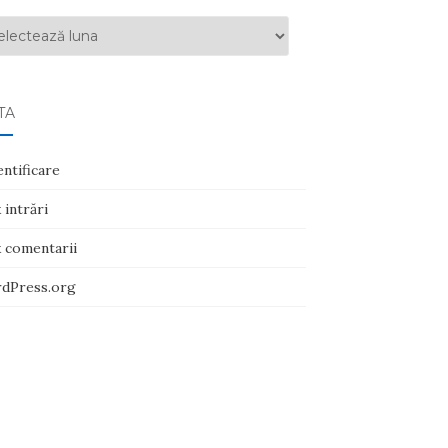
ive
TA
ntificare
 intrări
x comentarii
dPress.org