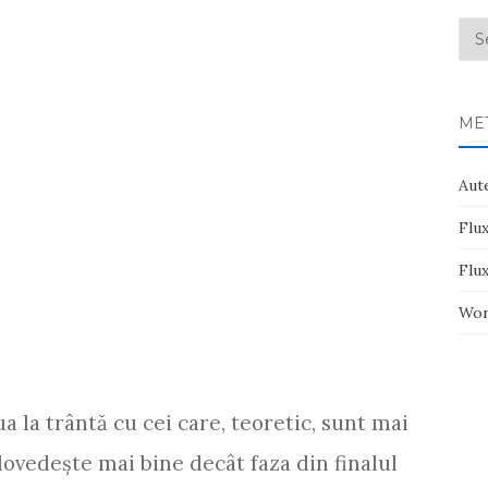
Arh
ME
Aute
Flux
Flu
Wor
lua la trântă cu cei care, teoretic, sunt mai
dovedeşte mai bine decât faza din finalul