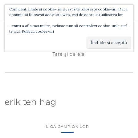
Confidențialitate și cookie-uri: acest site folosește cookie-uri. Dacă
TOGGLE NAVIGATION
continui să folosești acest site web, ești de acord cu utilizarea lor.
Pentru a afla mai multe, inclusiv cum să controlezi cookie-urile, uită-
te aici:
Politică cookie-uri
Ionuţ Tătaru
Tare şi pe ele!
erik ten hag
LIGA CAMPIONILOR