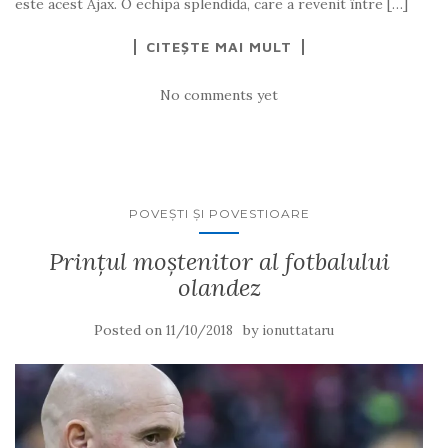
este acest Ajax. O echipă splendidă, care a revenit între […]
CITEȘTE MAI MULT
No comments yet
POVEŞTI ŞI POVESTIOARE
Prinţul moştenitor al fotbalului
olandez
Posted on
by
11/10/2018
ionuttataru