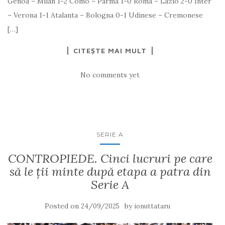
Genoa – Milan 1-2 Como – Parma 1-0 Roma – Lazio 2-0 Inter
– Verona 1-1 Atalanta – Bologna 0-1 Udinese – Cremonese
[…]
CITEȘTE MAI MULT
No comments yet
SERIE A
CONTROPIEDE. Cinci lucruri pe care
să le ții minte după etapa a patra din
Serie A
Posted on
by
24/09/2025
ionuttataru