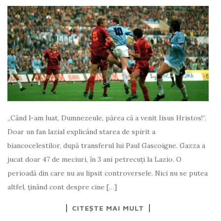
„Când l-am luat, Dumnezeule, părea că a venit Iisus Hristos!”.
Doar un fan lazial explicând starea de spirit a
biancocelestilor, după transferul lui Paul Gascoigne. Gazza a
jucat doar 47 de meciuri, în 3 ani petrecuți la Lazio. O
perioadă din care nu au lipsit controversele. Nici nu se putea
altfel, ținând cont despre cine […]
CITEȘTE MAI MULT