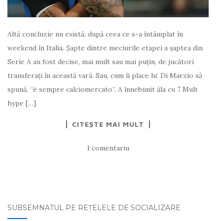
Altă concluzie nu există, după ceea ce s-a întâmplat în
weekend în Italia. Şapte dintre meciurile etapei a şaptea din
Serie A au fost decise, mai mult sau mai puţin, de jucători
transferaţi în această vară. Sau, cum îi place lu’ Di Marzio să
spună, “è sempre calciomercato”. A înnebunit ăla cu 7 Mult
hype […]
CITEȘTE MAI MULT
1 comentariu
SUBSEMNATUL PE REŢELELE DE SOCIALIZARE