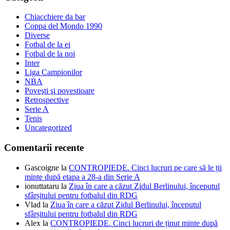
Chiacchiere da bar
Coppa del Mondo 1990
Diverse
Fotbal de la ei
Fotbal de la noi
Inter
Liga Campionilor
NBA
Poveşti şi povestioare
Retrospective
Serie A
Tenis
Uncategorized
Comentarii recente
Gascoigne
la
CONTROPIEDE. Cinci lucruri pe care să le ții
minte după etapa a 28-a din Serie A
ionuttataru
la
Ziua în care a căzut Zidul Berlinului, începutul
sfârșitului pentru fotbalul din RDG
Vlad
la
Ziua în care a căzut Zidul Berlinului, începutul
sfârșitului pentru fotbalul din RDG
Alex
la
CONTROPIEDE. Cinci lucruri de ținut minte după