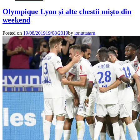
Olympique Lyon și alte chestii mișto din
weekend
Posted on
19/08/2019
19/08/2019
by
ionuttataru