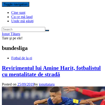
Toggle navigation
Cine sunt
Cu ce mă laud
Unde mă găsiţi
Ionuţ Tătaru
Tare şi pe ele!
bundesliga
Fotbal de la ei
Revirimentul lui Amine Harit, fotbalistul
cu mentalitate de stradă
Posted on
25/09/2019
by
ionuttataru