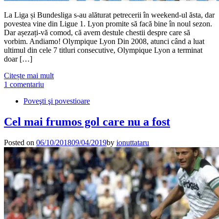
La Liga și Bundesliga s-au alăturat petrecerii în weekend-ul ăsta, dar
povestea vine din Ligue 1. Lyon promite să facă bine în noul sezon.
Dar așezați-vă comod, că avem destule chestii despre care să
vorbim. Andiamo! Olympique Lyon Din 2008, atunci când a luat
ultimul din cele 7 titluri consecutive, Olympique Lyon a terminat
doar […]
Citește mai mult
1 comentariu
Poveşti şi povestioare
Cel mai frumos gol care nu a fost
Posted on
06/10/2018
09/04/2019
by
ionuttataru