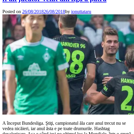
Posted on
26/08/2018
26/08/2018
by
ionuttataru
A început Bundesliga. Ştiţi, campionatul ăla care anul trecut nu se
vedea nicăieri, iar anul ăsta e pe toate drumurile. Hashtag
devalorizare. Aşa e când ieşi pe ultimul loc la Mondiale, într-o grupă