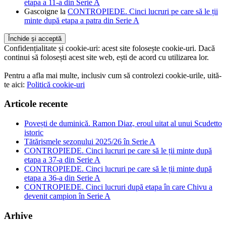
etapa a 11-a din Serie A
Gascoigne
la
CONTROPIEDE. Cinci lucruri pe care să le ții
minte după etapa a patra din Serie A
Confidențialitate și cookie-uri: acest site folosește cookie-uri. Dacă
continui să folosești acest site web, ești de acord cu utilizarea lor.
Pentru a afla mai multe, inclusiv cum să controlezi cookie-urile, uită-
te aici:
Politică cookie-uri
Articole recente
Povești de duminică. Ramon Diaz, eroul uitat al unui Scudetto
istoric
Tătărismele sezonului 2025/26 în Serie A
CONTROPIEDE. Cinci lucruri pe care să le ții minte după
etapa a 37-a din Serie A
CONTROPIEDE. Cinci lucruri pe care să le ții minte după
etapa a 36-a din Serie A
CONTROPIEDE. Cinci lucruri după etapa în care Chivu a
devenit campion în Serie A
Arhive