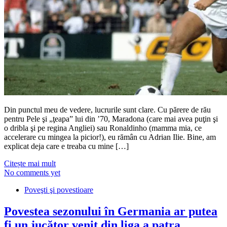
Din punctul meu de vedere, lucrurile sunt clare. Cu părere de rău
pentru Pele şi „ţeapa” lui din ’70, Maradona (care mai avea puţin şi
o dribla şi pe regina Angliei) sau Ronaldinho (mamma mia, ce
accelerare cu mingea la picior!), eu rămân cu Adrian Ilie. Bine, am
explicat deja care e treaba cu mine […]
Citește mai mult
No comments yet
Poveşti şi povestioare
Povestea sezonului în Germania ar putea
fi un jucător venit din liga a patra