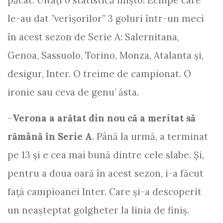
păcat. Uitați o statistică mișto! Echipe care
le-au dat ”verișorilor” 3 goluri într-un meci
în acest sezon de Serie A: Salernitana,
Genoa, Sassuolo, Torino, Monza, Atalanta și,
desigur, Inter. O treime de campionat. O
ironie sau ceva de genu’ ăsta.
–
Verona a arătat din nou că a meritat să
rămână în Serie A
. Până la urmă, a terminat
pe 13 și e cea mai bună dintre cele slabe. Și,
pentru a doua oară în acest sezon, i-a făcut
față campioanei Inter. Care și-a descoperit
un neașteptat golgheter la linia de finiș.