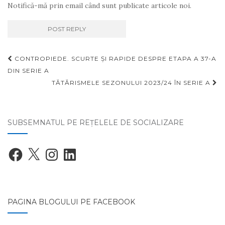
Notifică-mă prin email când sunt publicate articole noi.
Navigare
CONTROPIEDE. SCURTE ȘI RAPIDE DESPRE ETAPA A 37-A
articole
DIN SERIE A
TĂTĂRISMELE SEZONULUI 2023/24 ÎN SERIE A
SUBSEMNATUL PE REŢELELE DE SOCIALIZARE
Facebook
X
Instagram
LinkedIn
PAGINA BLOGULUI PE FACEBOOK