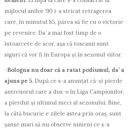
dement
. Echipa la care s-a consacrat la
mijlocul anilor ’90 i-a stricat retragerea
care, în minutul 85, părea să fie cu o victorie
pe revenire. Da’ a mai fost timp de o
întoarcere de scor, așa că toscanii sunt
siguri că vor fi în Europa și în sezonul viitor.
–
Bologna nu doar că a ratat podiumul, da’ a
ajuns pe 5
. După ce s-a anunțat că-și pierde
antrenorul care a dus-o în Liga Campionilor,
a pierdut și ultimul meci al sezonului. Bine,
la câtă bucurie e zilele astea prin oraș, sunt
șanse mari să nu observe nimeni ce s-a