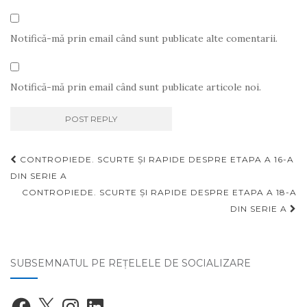
Notifică-mă prin email când sunt publicate alte comentarii.
Notifică-mă prin email când sunt publicate articole noi.
Navigare
CONTROPIEDE. SCURTE ȘI RAPIDE DESPRE ETAPA A 16-A
articole
DIN SERIE A
CONTROPIEDE. SCURTE ȘI RAPIDE DESPRE ETAPA A 18-A
DIN SERIE A
SUBSEMNATUL PE REŢELELE DE SOCIALIZARE
Facebook
X
Instagram
LinkedIn