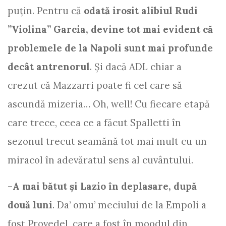
puțin. Pentru că
odată irosit alibiul Rudi
”Violina” Garcia, devine tot mai evident că
problemele de la Napoli sunt mai profunde
decât antrenorul
. Și dacă ADL chiar a
crezut că Mazzarri poate fi cel care să
ascundă mizeria… Oh, well! Cu fiecare etapă
care trece, ceea ce a făcut Spalletti în
sezonul trecut seamănă tot mai mult cu un
miracol în adevăratul sens al cuvântului.
–
A mai bătut și Lazio în deplasare, după
două luni
. Da’ omu’ meciului de la Empoli a
fost Provedel, care a fost în moodul din