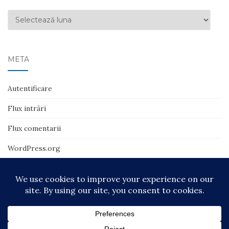
Arhive
META
Autentificare
Flux intrări
Flux comentarii
WordPress.org
© 2018-2025 | Ionuţ Tătaru | Toate drepturile rezervate Temă de
Colorlib