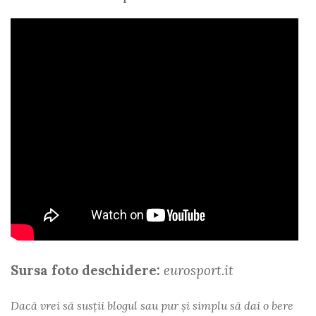
Sursa foto deschidere:
eurosport.it
Dacă vrei să susții blogul sau pur și simplu să dai o bere