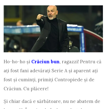
Ho-ho-ho și
Crăciun bun
, ragazzi! Pentru că
ați fost fani adevărați Serie A și aparent ați
fost și cuminți, primiți Contropiede și de
Crăciun. Cu plăcere!
Și chiar dacă e sărbătoare, nu ne abatem de