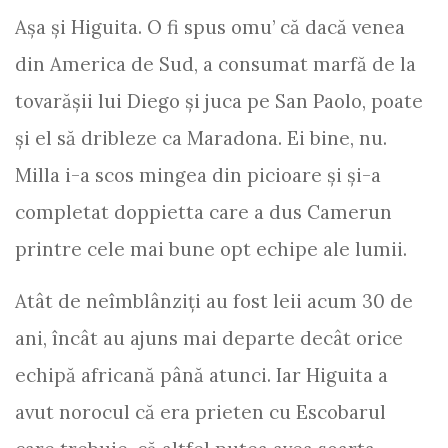
Aşa şi Higuita. O fi spus omu’ că dacă venea
din America de Sud, a consumat marfă de la
tovarăşii lui Diego şi juca pe San Paolo, poate
şi el să dribleze ca Maradona. Ei bine, nu.
Milla i-a scos mingea din picioare şi şi-a
completat doppietta care a dus Camerun
printre cele mai bune opt echipe ale lumii.
Atât de neîmblânziţi au fost leii acum 30 de
ani, încât au ajuns mai departe decât orice
echipă africană până atunci. Iar Higuita a
avut norocul că era prieten cu Escobarul