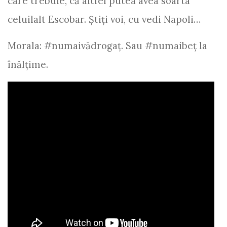
care trebuie, că altfel putea avea soarta
celuilalt Escobar. Ştiţi voi, cu vedi Napoli…
Morala: #numaivădrogaţ. Sau #numaibeţ la
înălţime.