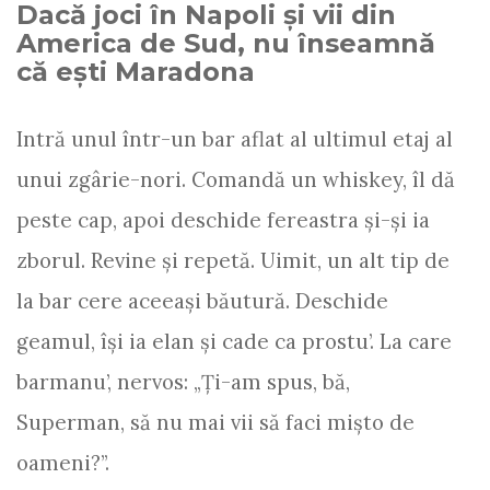
Dacă joci în Napoli și vii din
America de Sud, nu înseamnă
că eşti Maradona
Intră unul într-un bar aflat al ultimul etaj al
unui zgârie-nori. Comandă un whiskey, îl dă
peste cap, apoi deschide fereastra şi-şi ia
zborul. Revine şi repetă. Uimit, un alt tip de
la bar cere aceeaşi băutură. Deschide
geamul, îşi ia elan şi cade ca prostu’. La care
barmanu’, nervos: „Ţi-am spus, bă,
Superman, să nu mai vii să faci mişto de
oameni?”.