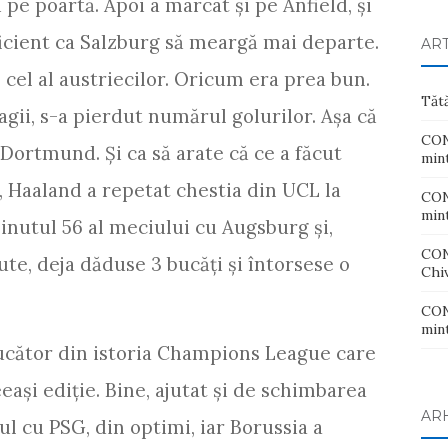
 pe poartă. Apoi a marcat și pe Anfield, și
uficient ca Salzburg să meargă mai departe.
AR
e cel al austriecilor. Oricum era prea bun.
Tăt
agii, s-a pierdut numărul golurilor. Așa că
CONT
 Dortmund. Și ca să arate că ce a făcut
mint
, Haaland a repetat chestia din UCL la
CONT
mint
inutul 56 al meciului cu Augsburg și,
CON
e, deja dăduse 3 bucăți și întorsese o
Chiv
CONT
mint
jucător din istoria Champions League care
ași ediție. Bine, ajutat și de schimbarea
AR
l cu PSG, din optimi, iar Borussia a