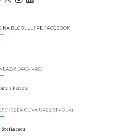
GINA BLOGULUI PE FACEBOOK
EAZĂ! DACĂ VREI.
ome a Patron!
ESC (CEEA CE VĂ UREZ ŞI VOUĂ)
 Ştefănescu