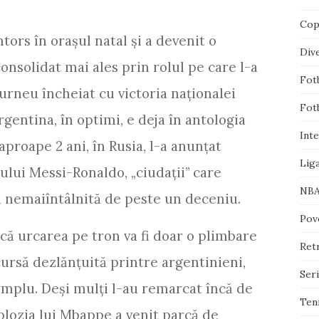
Cop
tors în orașul natal și a devenit o
Div
consolidat mai ales prin rolul pe care l-a
Fotb
urneu încheiat cu victoria naționalei
Fotb
rgentina, în optimi, e deja în antologia
Inte
aproape 2 ani, în Rusia, l-a anunțat
Lig
ului Messi-Ronaldo, „ciudații” care
NB
 nemaiîntâlnită de peste un deceniu.
Pove
 că urcarea pe tron va fi doar o plimbare
Ret
ursă dezlănțuită printre argentinieni,
Ser
 simplu. Deși mulți l-au remarcat încă de
Ten
xplozia lui Mbappe a venit parcă de