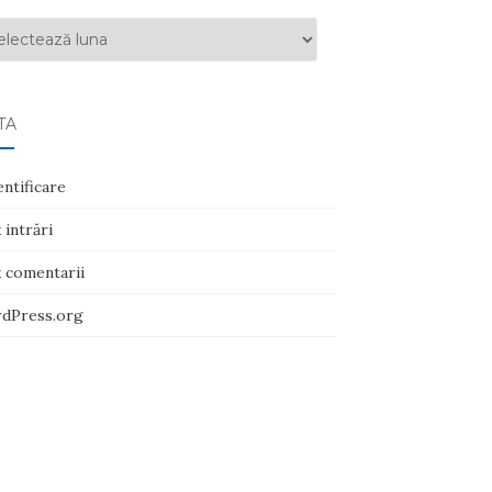
ive
TA
ntificare
 intrări
x comentarii
dPress.org