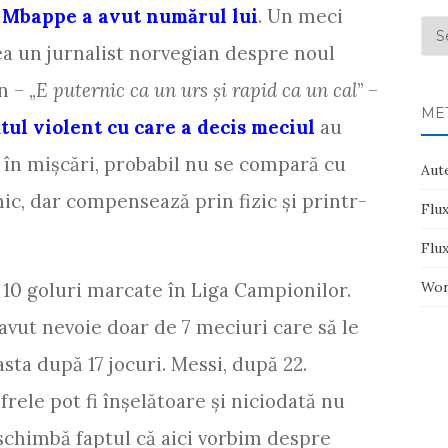
i
Mbappe a avut numărul lui
. Un meci
Arh
ea un jurnalist norvegian despre noul
n – „
E puternic ca un urs și rapid ca un cal
” –
ME
tul violent cu care a decis meciul
au
s în mișcări, probabil nu se compară cu
Aute
c, dar compensează prin fizic și printr-
Flux
Flu
 10 goluri marcate în Liga Campionilor.
Wor
avut nevoie doar de 7 meciuri care să le
sta după 17 jocuri. Messi, după 22.
frele pot fi înșelătoare și niciodată nu
schimbă faptul că aici vorbim despre