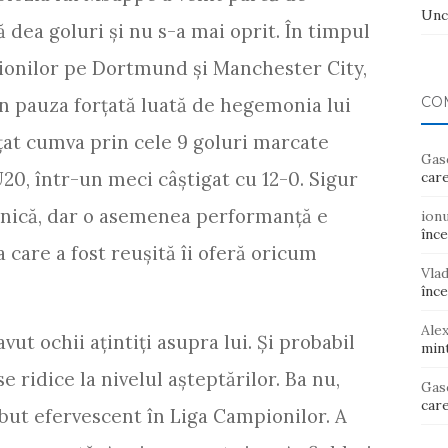
Unc
ă dea goluri și nu s-a mai oprit. În timpul
pionilor pe Dortmund și Manchester City,
în pauza forțată luată de hegemonia lui
CO
țat cumva prin cele 9 goluri marcate
Gas
0, într-un meci câștigat cu 12-0. Sigur
care
elnică, dar o asemenea performanță e
ion
înce
a care a fost reușită îi oferă oricum
Vla
înce
Ale
ut ochii ațintiți asupra lui. Și probabil
mint
se ridice la nivelul așteptărilor. Ba nu,
Gas
care
ebut efervescent în Liga Campionilor. A