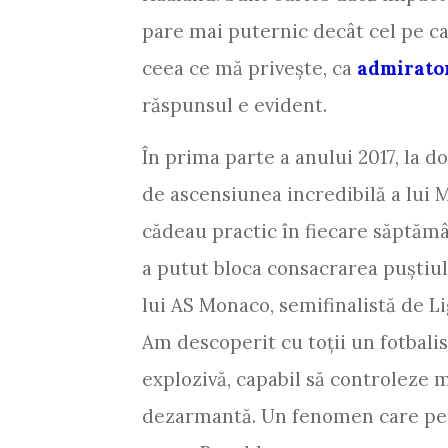
pare mai puternic decât cel pe car
ceea ce mă privește, ca
admirator
răspunsul e evident.
În prima parte a anului 2017, la d
de ascensiunea incredibilă a lui
cădeau practic în fiecare săptămâ
a putut bloca consacrarea puștiul
lui AS Monaco, semifinalistă de L
Am descoperit cu toții un fotbalis
explozivă, capabil să controleze m
dezarmantă. Un fenomen care pe m