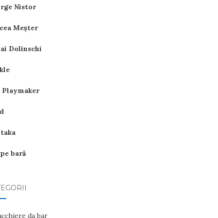
rge Nistor
cea Meşter
ai Dolinschi
kle
 Playmaker
d
itaka
 pe bară
EGORII
acchiere da bar