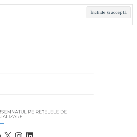
BSEMNATUL PE REŢELELE DE
CIALIZARE
ebook
X
Instagram
LinkedIn