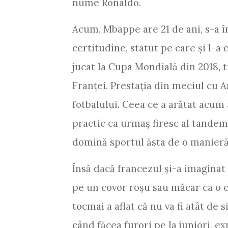
nume Ronaldo.
Acum, Mbappe are 21 de ani, s-a în
certitudine, statut pe care și l-a 
jucat la Cupa Mondială din 2018, t
Franței. Prestația din meciul cu A
fotbalului. Ceea ce a arătat acum 
practic ca urmaș firesc al tandem
domină sportul ăsta de o manieră
Însă dacă francezul și-a imaginat
pe un covor roșu sau măcar ca o c
tocmai a aflat că nu va fi atât de
când făcea furori pe la juniori, e