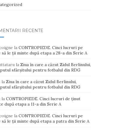
ategorized
MENTARII RECENTE
coigne
la
CONTROPIEDE. Cinci lucruri pe
 să le ții minte după etapa a 28-a din Serie A
uttataru
la
Ziua în care a căzut Zidul Berlinului,
putul sfârșitului pentru fotbalul din RDG
d
la
Ziua în care a căzut Zidul Berlinului,
putul sfârșitului pentru fotbalul din RDG
x
la
CONTROPIEDE. Cinci lucruri de ținut
e după etapa a 11-a din Serie A
coigne
la
CONTROPIEDE. Cinci lucruri pe
 să le ții minte după etapa a patra din Serie A