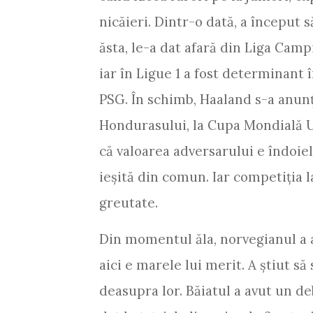
nicăieri. Dintr-o dată, a început s
ăsta, le-a dat afară din Liga Cam
iar în Ligue 1 a fost determinant 
PSG. În schimb, Haaland s-a anun
Hondurasului, la Cupa Mondială U2
că valoarea adversarului e îndoi
ieșită din comun. Iar competiția l
greutate.
Din momentul ăla, norvegianul a av
aici e marele lui merit. A știut să 
deasupra lor. Băiatul a avut un d