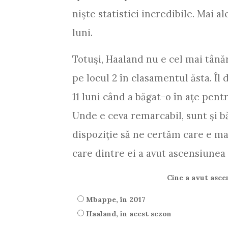
niște statistici incredibile. Mai a
luni.
Totuși, Haaland nu e cel mai tânăr
pe locul 2 în clasamentul ăsta. Îl
11 luni când a băgat-o în ațe pen
Unde e ceva remarcabil, sunt și băi
dispoziție să ne certăm care e mai
care dintre ei a avut ascensiunea
Cine a avut asce
Mbappe, în 2017
Haaland, în acest sezon