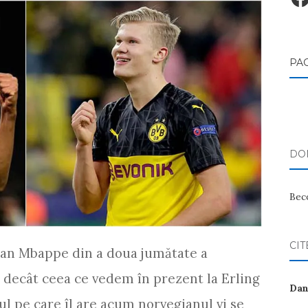
PA
DON
Bec
CIT
lian Mbappe din a doua jumătate a
 decât ceea ce vedem în prezent la Erling
Dan
l pe care îl are acum norvegianul vi se