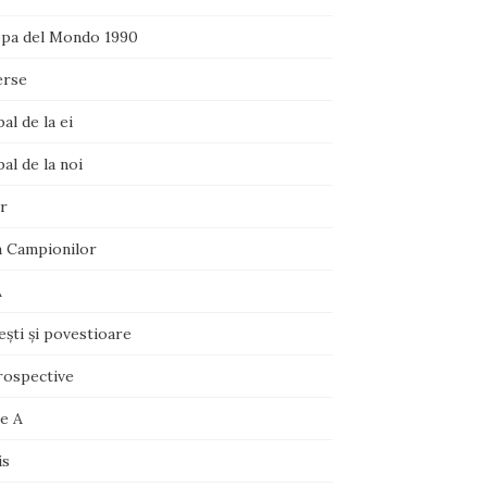
pa del Mondo 1990
erse
al de la ei
al de la noi
r
a Campionilor
A
şti şi povestioare
rospective
ie A
is