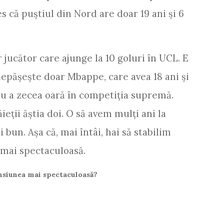
les că puștiul din Nord are doar 19 ani și 6
 jucător care ajunge la 10 goluri în UCL. E
 depășește doar Mbappe, care avea 18 ani și
tru a zecea oară în competiția supremă.
eții ăștia doi. O să avem mulți ani la
 bun. Așa că, mai întâi, hai să stabilim
 mai spectaculoasă.
nsiunea mai spectaculoasă?