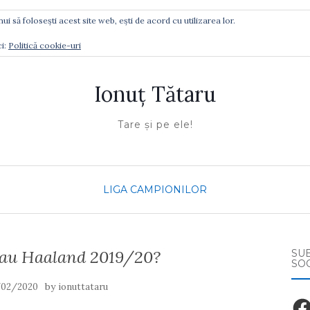
ui să folosești acest site web, ești de acord cu utilizarea lor.
Ă GĂSIŢI
ci:
Politică cookie-uri
Ionuţ Tătaru
Tare şi pe ele!
LIGA CAMPIONILOR
sau Haaland 2019/20?
SU
SO
by
/02/2020
ionuttataru
Fac