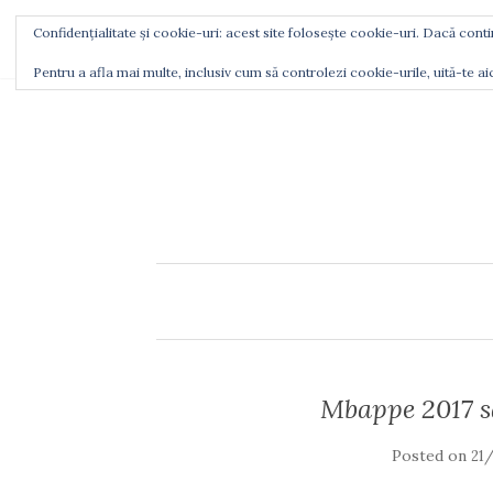
Confidențialitate și cookie-uri: acest site folosește cookie-uri. Dacă contin
CINE SUNT
CU CE MĂ LAUD
UNDE M
Pentru a afla mai multe, inclusiv cum să controlezi cookie-urile, uită-te ai
Mbappe 2017 
Posted on
21