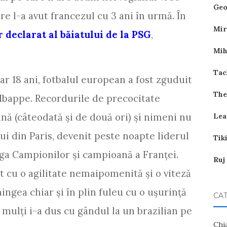
Geo
e l-a avut francezul cu 3 ani în urmă. În
Mir
 declarat al băiatului de la PSG
,
Mih
Tac
oar 18 ani, fotbalul european a fost zguduit
The
 Mbappe. Recordurile de precocitate
nă (câteodată și de două ori) și nimeni nu
Lea
ui din Paris, devenit peste noapte liderul
Tik
iga Campionilor și campioană a Franței.
Ruj
t cu o agilitate nemaipomenită și o viteză
ingea chiar și în plin fuleu cu o ușurință
CAT
ulți i-a dus cu gândul la un brazilian pe
Chi