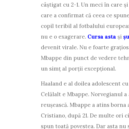
câștigat cu 2-1. Un meci în care ș
care a confirmat că ceea ce spun
copil teribil al fotbalului europea
nu e o exagerare.
Cursa asta
și
șu
devenit virale. Nu e foarte grațio
Mbappe din punct de vedere tehni
un simț al porții excepțional.
Haaland e al doilea adolescent cu
Celălalt e Mbappe. Norvegianul a 
reușească. Mbappe a atins borna a
Cristiano, după 21. De multe ori ci
spun toată povestea. Dar asta nu 