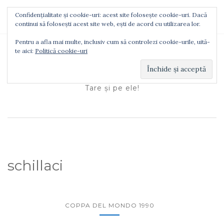
Confidențialitate și cookie-uri: acest site folosește cookie-uri. Dacă
TOGGLE NAVIGATION
continui să folosești acest site web, ești de acord cu utilizarea lor.
Pentru a afla mai multe, inclusiv cum să controlezi cookie-urile, uită-
te aici:
Politică cookie-uri
Ionuţ Tătaru
Tare şi pe ele!
schillaci
COPPA DEL MONDO 1990