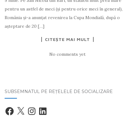
9 iunie. Pe San Nicola din Bari, un stadion mult prea mare
pentru un astfel de meci (şi pentru orice meci în general),
România şi-a anunţat revenirea la Cupa Mondială, după o
aşteptare de 20 […]
CITEȘTE MAI MULT
No comments yet
SUBSEMNATUL PE REŢELELE DE SOCIALIZARE
Facebook
X
Instagram
LinkedIn