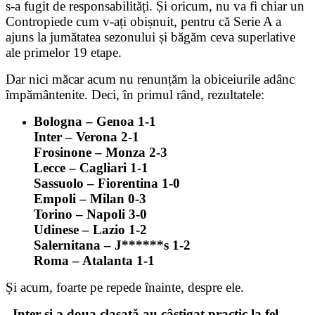
s-a fugit de responsabilități. Și oricum, nu va fi chiar un
Contropiede cum v-ați obișnuit, pentru că Serie A a
ajuns la jumătatea sezonului și băgăm ceva superlative
ale primelor 19 etape.
Dar nici măcar acum nu renunțăm la obiceiurile adânc
împământenite. Deci, în primul rând, rezultatele:
Bologna – Genoa 1-1
Inter – Verona 2-1
Frosinone – Monza 2-3
Lecce – Cagliari 1-1
Sassuolo – Fiorentina 1-0
Empoli – Milan 0-3
Torino – Napoli 3-0
Udinese – Lazio 1-2
Salernitana – J******s 1-2
Roma – Atalanta 1-1
Și acum, foarte pe repede înainte, despre ele.
–
Inter și a doua clasată au câștigat practic la fel
.