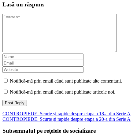
Lasă un răspuns
Notifică-mă prin email când sunt publicate alte comentarii.
Notifică-mă prin email când sunt publicate articole noi.
Navigare
CONTROPIEDE. Scurte și rapide despre etapa a 18-a din Serie A
CONTROPIEDE. Scurte și rapide despre etapa a 20-a din Serie A
articole
Subsemnatul pe reţelele de socializare