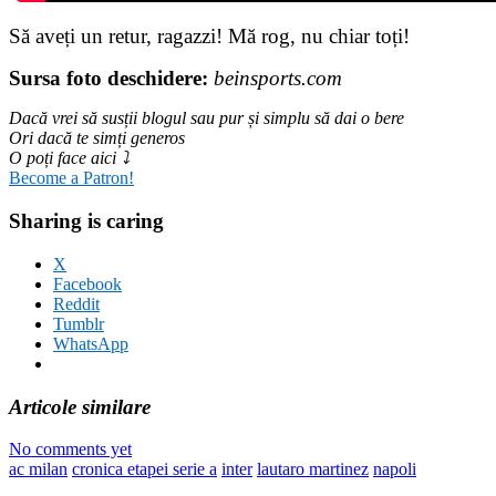
Să aveți un retur, ragazzi! Mă rog, nu chiar toți!
Sursa foto deschidere:
beinsports.com
Dacă vrei să susții blogul sau pur și simplu să dai o bere
Ori dacă te simți generos
O poți face aici ⤵
Become a Patron!
Sharing is caring
X
Facebook
Reddit
Tumblr
WhatsApp
Articole similare
No comments yet
ac milan
cronica etapei serie a
inter
lautaro martinez
napoli