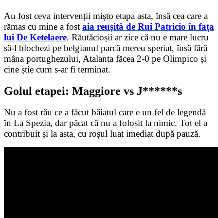
Au fost ceva intervenții mișto etapa asta, însă cea care a
rămas cu mine a fost
aia reușită de Rui Patricio în fața
lui De Ketelaere
. Răutăcioșii ar zice că nu e mare lucru
să-l blochezi pe belgianul parcă mereu speriat, însă fără
mâna portughezului, Atalanta făcea 2-0 pe Olimpico și
cine știe cum s-ar fi terminat.
Golul etapei: Maggiore vs J******s
Nu a fost rău ce a făcut băiatul care e un fel de legendă
în La Spezia, dar păcat că nu a folosit la nimic. Tot el a
contribuit și la asta, cu roșul luat imediat după pauză.