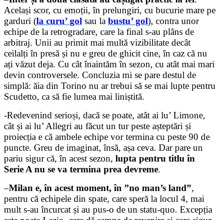
Același scor, cu emoții, în prelungiri, cu bucurie mare pe
garduri (
la curu’ gol
sau la
bustu’ gol
), contra unor
echipe de la retrogradare, care la final s-au plâns de
arbitraj. Unii au primit mai multă vizibilitate decât
ceilalți în presă și nu e greu de ghicit cine, în caz că nu
ați văzut deja. Cu cât înaintăm în sezon, cu atât mai mari
devin controversele. Concluzia mi se pare destul de
simplă: ăia din Torino nu ar trebui să se mai lupte pentru
Scudetto, ca să fie lumea mai liniștită.
-Redevenind serioși, dacă se poate, atât ai lu’ Limone,
cât și ai lu’ Allegri au făcut un tur peste așteptări și
proiecția e că ambele echipe vor termina cu peste 90 de
puncte. Greu de imaginat, însă, așa ceva. Dar pare un
pariu sigur că, în acest sezon,
lupta pentru titlu în
Serie A nu se va termina prea devreme
.
–
Milan e, în acest moment, în ”no man’s land”
,
pentru că echipele din spate, care speră la locul 4, mai
mult s-au încurcat și au pus-o de un statu-quo. Excepția