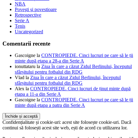
NBA
Poveşti şi povestioare
Retrospective
Serie A
Tenis
Uncategorized
Comentarii recente
Gascoigne
la
CONTROPIEDE. Cinci lucruri pe care să le ții
minte după etapa a 28-a din Serie A
ionuttataru
la
Ziua în care a căzut Zidul Berlinului, începutul
sfârșitului pentru fotbalul din RDG
Vlad
la
Ziua în care a căzut Zidul Berlinului, începutul
sfârșitului pentru fotbalul din RDG
Alex
la
CONTROPIEDE. Cinci lucruri de ținut minte după
etapa a 11-a din Serie A
Gascoigne
la
CONTROPIEDE. Cinci lucruri pe care să le ții
minte după etapa a patra din Serie A
Confidențialitate și cookie-uri: acest site folosește cookie-uri. Dacă
continui să folosești acest site web, ești de acord cu utilizarea lor.