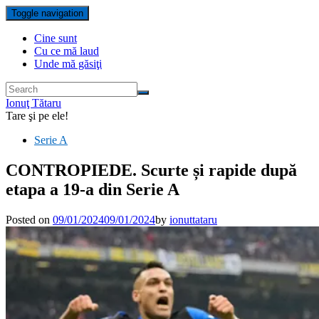
Toggle navigation
Cine sunt
Cu ce mă laud
Unde mă găsiţi
Ionuţ Tătaru
Tare şi pe ele!
Serie A
CONTROPIEDE. Scurte și rapide după
etapa a 19-a din Serie A
Posted on
09/01/2024
09/01/2024
by
ionuttataru