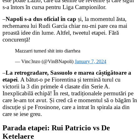
este poate Lazio, care dă semne de revenire și care sigur
s-a întors în cursa pentru Liga Campionilor.
–
Napoli s-a dus oficial în cap
și, la momentul ăsta,
rechemarea lui Rudi Garcia chiar nu-mi pare cea mai
proastă idee din lume. Altfel, tweetul etapei. Fără
concurență!
Mazzarri turned shit into diarrhea
— Vinc3nzo (@VinBNapoli)
January 7, 2024
–
La retrogradare, Sassuolo e marea câștigătoare a
etapei
. A bătut-o pe Fiorentina și termină turul cu
victorii la 3 din primele 4 clasate din Serie A.
Inexplicabilă echipă! În rest, tradiționalele permutări pe
care le-am tot avut. Și cred că e momentul să o băgăm în
discuție și pe Frosinone, care a intrat în spirala aia din
care se iese greu.
Parada etapei: Rui Patricio vs De
Ketelaere