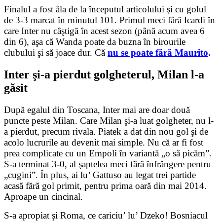
Finalul a fost ăla de la începutul articolului şi cu golul
de 3-3 marcat în minutul 101. Primul meci fără Icardi în
care Inter nu câştigă în acest sezon (până acum avea 6
din 6), aşa că Wanda poate da buzna în birourile
clubului şi să joace dur. Că
nu se poate fără Maurito
.
Inter şi-a pierdut golgheterul, Milan l-a
găsit
După egalul din Toscana, Inter mai are doar două
puncte peste Milan. Care Milan şi-a luat golgheter, nu l-
a pierdut, precum rivala. Piatek a dat din nou gol şi de
acolo lucrurile au devenit mai simple. Nu că ar fi fost
prea complicate cu un Empoli în variantă „o să picăm”.
S-a terminat 3-0, al şaptelea meci fără înfrângere pentru
„cugini”. În plus, ai lu’ Gattuso au legat trei partide
acasă fără gol primit, pentru prima oară din mai 2014.
Aproape un cincinal.
S-a apropiat şi Roma, ce cariciu’ lu’ Dzeko! Bosniacul