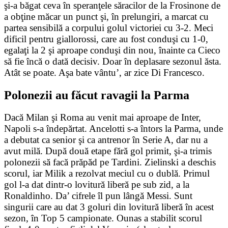
şi-a băgat ceva în speranţele săracilor de la Frosinone de
a obţine măcar un punct şi, în prelungiri, a marcat cu
partea sensibilă a corpului golul victoriei cu 3-2. Meci
dificil pentru giallorossi, care au fost conduşi cu 1-0,
egalaţi la 2 şi aproape conduşi din nou, înainte ca Cieco
să fie încă o dată decisiv. Doar în deplasare sezonul ăsta.
Atât se poate. Aşa bate vântu’, ar zice Di Francesco.
Polonezii au făcut ravagii la Parma
Dacă Milan şi Roma au venit mai aproape de Inter,
Napoli s-a îndepărtat. Ancelotti s-a întors la Parma, unde
a debutat ca senior şi ca antrenor în Serie A, dar nu a
avut milă. După două etape fără gol primit, şi-a trimis
polonezii să facă prăpăd pe Tardini. Zielinski a deschis
scorul, iar Milik a rezolvat meciul cu o dublă. Primul
gol l-a dat dintr-o lovitură liberă pe sub zid, a la
Ronaldinho. Da’ cifrele îl pun lângă Messi. Sunt
singurii care au dat 3 goluri din lovitură liberă în acest
sezon, în Top 5 campionate. Ounas a stabilit scorul