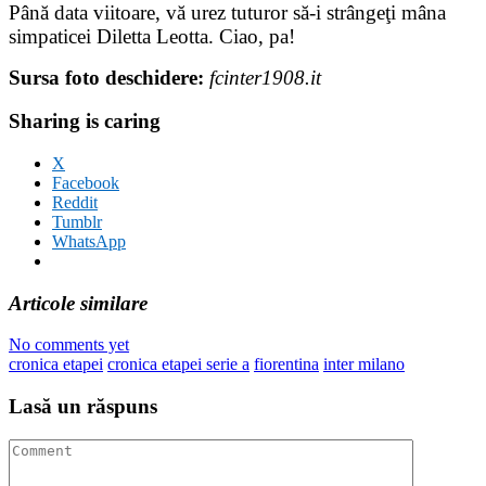
Până data viitoare, vă urez tuturor să-i strângeţi mâna
simpaticei Diletta Leotta. Ciao, pa!
Sursa foto deschidere:
fcinter1908.it
Sharing is caring
X
Facebook
Reddit
Tumblr
WhatsApp
Articole similare
No comments yet
cronica etapei
cronica etapei serie a
fiorentina
inter milano
Lasă un răspuns