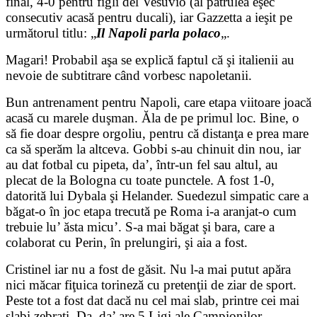
final, 4-0 pentru figli del Vesuvio (al patrulea eşec
consecutiv acasă pentru ducali), iar Gazzetta a ieşit pe
următorul titlu: „
Il Napoli parla polaco
„.
Magari! Probabil aşa se explică faptul că şi italienii au
nevoie de subtitrare când vorbesc napoletanii.
Bun antrenament pentru Napoli, care etapa viitoare joacă
acasă cu marele duşman. Ăla de pe primul loc. Bine, o
să fie doar despre orgoliu, pentru că distanţa e prea mare
ca să sperăm la altceva. Gobbi s-au chinuit din nou, iar
au dat fotbal cu pipeta, da’, într-un fel sau altul, au
plecat de la Bologna cu toate punctele. A fost 1-0,
datorită lui Dybala şi Helander. Suedezul simpatic care a
băgat-o în joc etapa trecută pe Roma i-a aranjat-o cum
trebuie lu’ ăsta micu’. S-a mai băgat şi bara, care a
colaborat cu Perin, în prelungiri, şi aia a fost.
Cristinel iar nu a fost de găsit. Nu l-a mai putut apăra
nici măcar fiţuica torineză cu pretenţii de ziar de sport.
Peste tot a fost dat dacă nu cel mai slab, printre cei mai
slabi zebraţi. Da, da’ are 5 Ligi ale Campionilor,