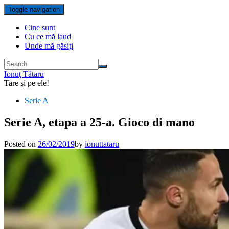
Toggle navigation
Cine sunt
Cu ce mă laud
Unde mă găsiţi
Ionuţ Tătaru
Tare şi pe ele!
Serie A
Serie A, etapa a 25-a. Gioco di mano
Posted on
26/02/2019
by
ionuttataru