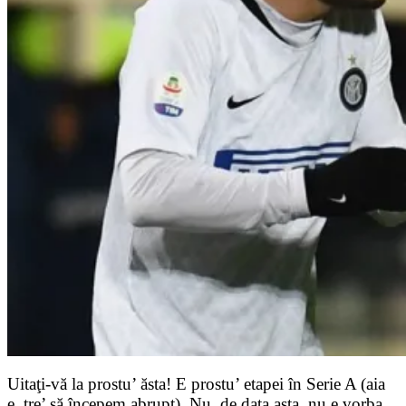
Uitaţi-vă la prostu’ ăsta! E prostu’ etapei în Serie A (aia
e, tre’ să începem abrupt). Nu, de data asta, nu e vorba