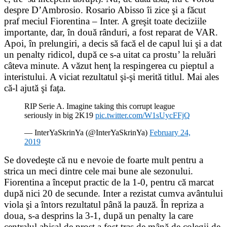
despre D’Ambrosio. Rosario Abisso îi zice şi a făcut
praf meciul Fiorentina – Inter. A greşit toate deciziile
importante, dar, în două rânduri, a fost reparat de VAR.
Apoi, în prelungiri, a decis să facă el de capul lui şi a dat
un penalty ridicol, după ce s-a uitat ca prostu’ la reluări
câteva minute. A văzut henţ la respingerea cu pieptul a
interistului. A viciat rezultatul şi-şi merită titlul. Mai ales
că-l ajută şi faţa.
RIP Serie A. Imagine taking this corrupt league
seriously in big 2K19
pic.twitter.com/W1sUycFFjQ
— InterYaSkrinYa (@InterYaSkrinYa)
February 24,
2019
Se dovedeşte că nu e nevoie de foarte mult pentru a
strica un meci dintre cele mai bune ale sezonului.
Fiorentina a început practic de la 1-0, pentru că marcat
după nici 20 de secunde. Inter a rezistat cumva avântului
viola şi a întors rezultatul până la pauză. În repriza a
doua, s-a desprins la 3-1, după un penalty la care
centralul abisal de prost a fost tras de mână de colegii de