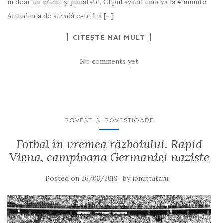
în doar un minut și jumătate. Clipul având undeva la 4 minute.
Atitudinea de stradă este l-a […]
CITEȘTE MAI MULT
No comments yet
POVEŞTI ŞI POVESTIOARE
Fotbal în vremea războiului. Rapid
Viena, campioana Germaniei naziste
Posted on
by
26/03/2019
ionuttataru