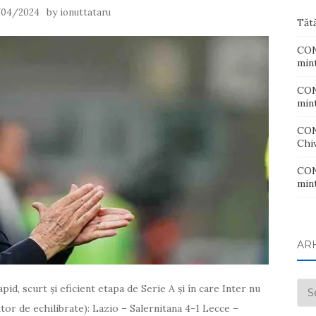
by
/04/2024
ionuttataru
Tăt
CONT
mint
CONT
mint
CON
Chiv
CONT
mint
AR
Arh
pid, scurt și eficient etapa de Serie A și în care Inter nu
tor de echilibrate): Lazio – Salernitana 4-1 Lecce –