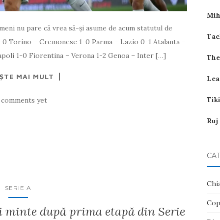
Mih
imeni nu pare că vrea să-și asume de acum statutul de
Tac
a 1-0 Torino – Cremonese 1-0 Parma – Lazio 0-1 Atalanta –
apoli 1-0 Fiorentina – Verona 1-2 Genoa – Inter […]
The
EȘTE MAI MULT
Lea
Tik
 comments yet
Ruj
CAT
Chi
SERIE A
Cop
ții minte după prima etapă din Serie