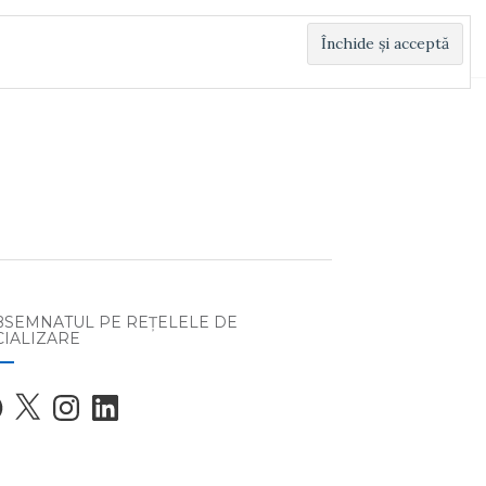
BSEMNATUL PE REŢELELE DE
CIALIZARE
ebook
X
Instagram
LinkedIn