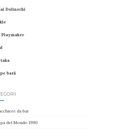
ai Dolinschi
kle
 Playmaker
d
itaka
 pe bară
EGORII
acchiere da bar
pa del Mondo 1990