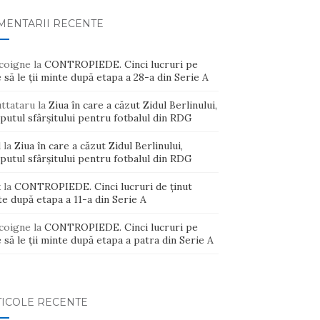
MENTARII RECENTE
coigne
la
CONTROPIEDE. Cinci lucruri pe
 să le ții minte după etapa a 28-a din Serie A
uttataru
la
Ziua în care a căzut Zidul Berlinului,
putul sfârșitului pentru fotbalul din RDG
d
la
Ziua în care a căzut Zidul Berlinului,
putul sfârșitului pentru fotbalul din RDG
x
la
CONTROPIEDE. Cinci lucruri de ținut
e după etapa a 11-a din Serie A
coigne
la
CONTROPIEDE. Cinci lucruri pe
 să le ții minte după etapa a patra din Serie A
TICOLE RECENTE