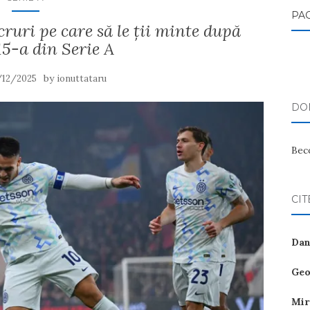
PA
ri pe care să le ții minte după
15-a din Serie A
by
/12/2025
ionuttataru
DON
Bec
CIT
Dan
Geo
Mir