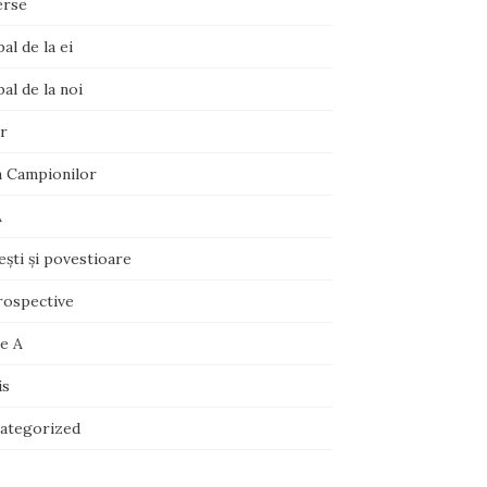
erse
al de la ei
al de la noi
r
a Campionilor
A
şti şi povestioare
rospective
ie A
is
ategorized