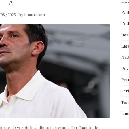
A
Div
Fotb
by
/08/2025
ionuttataru
Fotb
Inte
Lig
NB
Pove
Ret
Ser
Ten
Unc
rioase de vorbit încă din prima etapă. Dar, înainte de