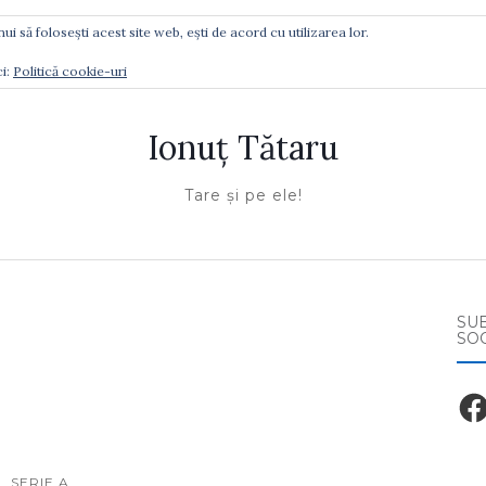
ui să folosești acest site web, ești de acord cu utilizarea lor.
Ă GĂSIŢI
ci:
Politică cookie-uri
Ionuţ Tătaru
Tare şi pe ele!
SU
SO
Fac
SERIE A