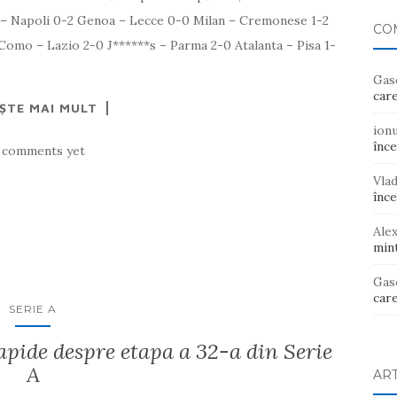
lo – Napoli 0-2 Genoa – Lecce 0-0 Milan – Cremonese 1-2
CO
Como – Lazio 2-0 J******s – Parma 2-0 Atalanta – Pisa 1-
Gas
care
EȘTE MAI MULT
ion
înce
 comments yet
Vla
înce
Ale
mint
Gas
care
SERIE A
ide despre etapa a 32-a din Serie
A
AR