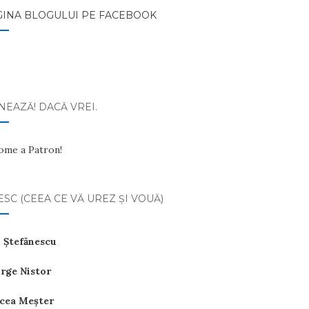
GINA BLOGULUI PE FACEBOOK
EAZĂ! DACĂ VREI.
ome a Patron!
ESC (CEEA CE VĂ UREZ ŞI VOUĂ)
 Ştefănescu
rge Nistor
cea Meşter