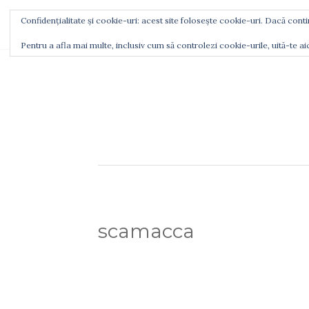
Confidențialitate și cookie-uri: acest site folosește cookie-uri. Dacă contin
CINE SUNT
CU CE MĂ LAUD
UNDE M
Pentru a afla mai multe, inclusiv cum să controlezi cookie-urile, uită-te ai
scamacca