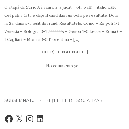
O etapă de Serie A în care s-a jucat – oh, well! – italienește.
Cel puțin, ăsta e clișeul când dăm un ochi pe rezultate. Doar
în Sardinia s-a ieșit din rând. Rezultatele: Como – Empoli 1-1
Venezia – Bologna 0-1 J******s – Genoa 1-0 Lecce – Roma 0-
1 Cagliari – Monza 3-0 Fiorentina – […]
CITEȘTE MAI MULT
No comments yet
SUBSEMNATUL PE REŢELELE DE SOCIALIZARE
Facebook
X
Instagram
LinkedIn