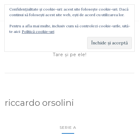
Confidențialitate și cookie-uri: acest site folosește cookie-uri. Dacă
TOGGLE NAVIGATION
continui să folosești acest site web, ești de acord cu utilizarea lor.
Pentru a afla mai multe, inclusiv cum să controlezi cookie-urile, uită-
te aici:
Politică cookie-uri
Ionuţ Tătaru
Tare şi pe ele!
riccardo orsolini
SERIE A