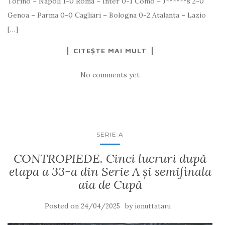
Torino – Napoli 1-0 Roma – Inter 0-1 Como – J******s 2-0
Genoa – Parma 0-0 Cagliari – Bologna 0-2 Atalanta – Lazio
[…]
CITEȘTE MAI MULT
No comments yet
SERIE A
CONTROPIEDE. Cinci lucruri după
etapa a 33-a din Serie A și semifinala
aia de Cupă
Posted on
by
24/04/2025
ionuttataru