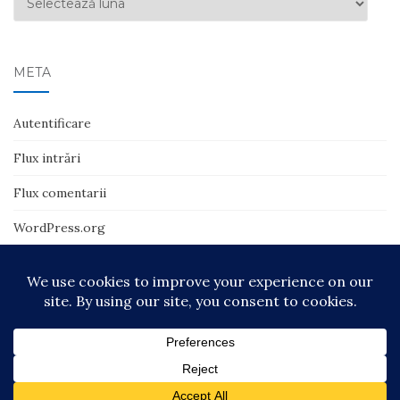
META
Autentificare
Flux intrări
Flux comentarii
WordPress.org
© 2018-2025 | Ionuţ Tătaru | Toate drepturile rezervate Temă de
Colorlib
Susținut de
WordPress