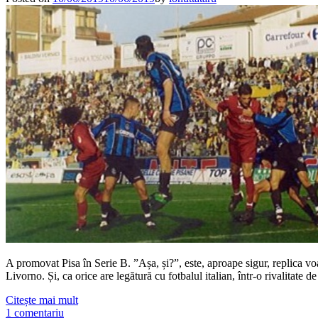
A promovat Pisa în Serie B. ”Așa, și?”, este, aproape sigur, replica vo
Livorno. Și, ca orice are legătură cu fotbalul italian, într-o rivalitate 
Citește mai mult
1 comentariu