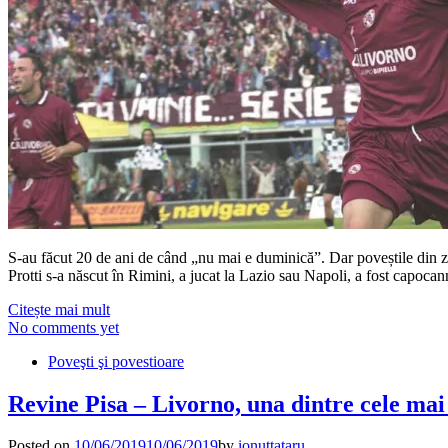
S-au făcut 20 de ani de când „nu mai e duminică”. Dar poveștile din zi
Protti s-a născut în Rimini, a jucat la Lazio sau Napoli, a fost capoca
Citește mai mult
No comments yet
Poveşti şi povestioare
Revine Pisa – Livorno, una dintre cele mai t
Posted on
10/06/2019
10/06/2019
by
ionuttataru