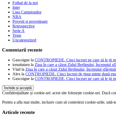
Fotbal de la noi
Inter
Liga Campionilor
NBA
Poveşti şi povestioare
Retrospective
Serie A
Tenis
Uncategorized
Comentarii recente
Gascoigne
la
CONTROPIEDE. Cinci lucruri pe care să le ții mi
ionuttataru
la
Ziua în care a căzut Zidul Berlinului, începutul s
Vlad
la
Ziua în care a căzut Zidul Berlinului, începutul sfârșit
Alex
la
CONTROPIEDE. Cinci lucruri de ținut minte după etap
Gascoigne
la
CONTROPIEDE. Cinci lucruri pe care să le ții mi
Confidențialitate și cookie-uri: acest site folosește cookie-uri. Dacă con
Pentru a afla mai multe, inclusiv cum să controlezi cookie-urile, uită-te
Articole recente