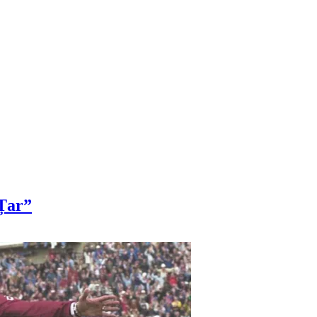
”Țar”