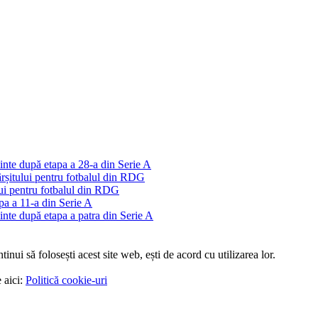
nte după etapa a 28-a din Serie A
fârșitului pentru fotbalul din RDG
ului pentru fotbalul din RDG
a a 11-a din Serie A
nte după etapa a patra din Serie A
tinui să folosești acest site web, ești de acord cu utilizarea lor.
 aici:
Politică cookie-uri