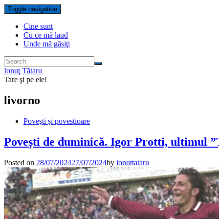
Toggle navigation
Cine sunt
Cu ce mă laud
Unde mă găsiţi
Ionuţ Tătaru
Tare şi pe ele!
livorno
Poveşti şi povestioare
Povești de duminică. Igor Protti, ultimul 
Posted on
28/07/2024
27/07/2024
by
ionuttataru