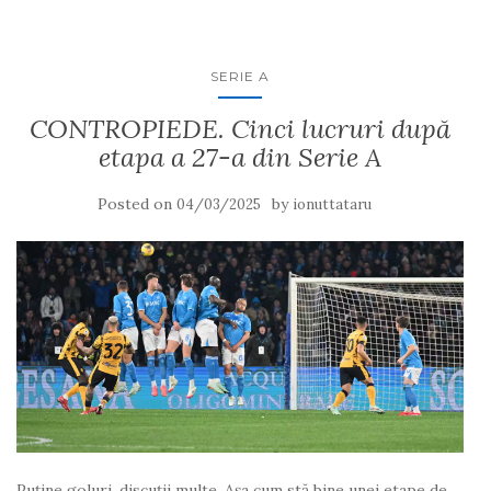
SERIE A
CONTROPIEDE. Cinci lucruri după
etapa a 27-a din Serie A
Posted on
by
04/03/2025
ionuttataru
Puține goluri, discuții multe. Așa cum stă bine unei etape de