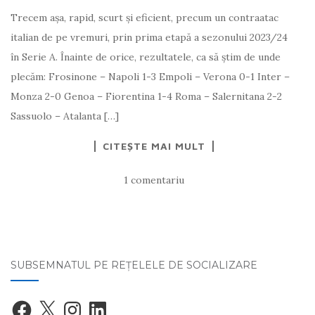
Trecem așa, rapid, scurt și eficient, precum un contraatac
italian de pe vremuri, prin prima etapă a sezonului 2023/24
în Serie A. Înainte de orice, rezultatele, ca să știm de unde
plecăm: Frosinone – Napoli 1-3 Empoli – Verona 0-1 Inter –
Monza 2-0 Genoa – Fiorentina 1-4 Roma – Salernitana 2-2
Sassuolo – Atalanta […]
CITEȘTE MAI MULT
1 comentariu
SUBSEMNATUL PE REŢELELE DE SOCIALIZARE
Facebook
X
Instagram
LinkedIn