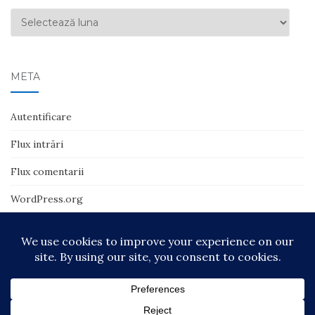
Arhive
META
Autentificare
Flux intrări
Flux comentarii
WordPress.org
© 2018-2025 | Ionuţ Tătaru | Toate drepturile rezervate Temă de
Colorlib