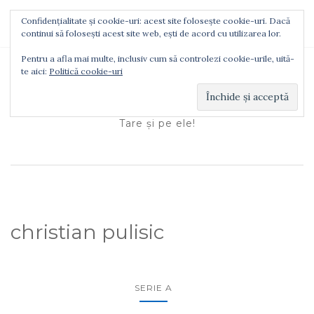
Confidențialitate și cookie-uri: acest site folosește cookie-uri. Dacă
TOGGLE NAVIGATION
continui să folosești acest site web, ești de acord cu utilizarea lor.
Pentru a afla mai multe, inclusiv cum să controlezi cookie-urile, uită-
te aici:
Politică cookie-uri
Ionuţ Tătaru
Tare şi pe ele!
christian pulisic
SERIE A