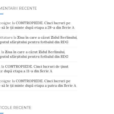
MENTARII RECENTE
coigne
la
CONTROPIEDE. Cinci lucruri pe
 să le ții minte după etapa a 28-a din Serie A
uttataru
la
Ziua în care a căzut Zidul Berlinului,
putul sfârșitului pentru fotbalul din RDG
d
la
Ziua în care a căzut Zidul Berlinului,
putul sfârșitului pentru fotbalul din RDG
x
la
CONTROPIEDE. Cinci lucruri de ținut
e după etapa a 11-a din Serie A
coigne
la
CONTROPIEDE. Cinci lucruri pe
 să le ții minte după etapa a patra din Serie A
TICOLE RECENTE