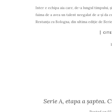
Inter e echipa aia care, de-a lungul timpului, 
faima de a avea un talent neegalat de a-și da 
Restanța cu Bologna, din ultima ediție de Serie
CIT
Serie A, etapa a şaptea. 
Posted on
02