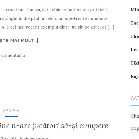
și-a construit (cumva, ăsta chiar e un termen potrivit)
Mih
cu stângul în dreptul în cele mai nepotrivite momente.
Tac
 A, e cel mai recent exemplu dintr-un șir pe care, ca […]
The
EȘTE MAI MULT
Lea
1 comentariu
Tik
Ruj
CAT
SERIE A
Chi
Cine n-are jucători să-şi cumpere
Cop
by
/10/2018
ionuttataru