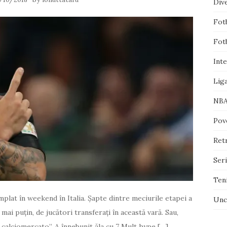
Div
Fotb
Fotb
Inte
Lig
NB
Pove
Ret
Ser
Ten
mplat în weekend în Italia. Şapte dintre meciurile etapei a
Unc
mai puţin, de jucători transferaţi în această vară. Sau,
 calciomercato”. A înnebunit ăla cu 7 Mult hype […]