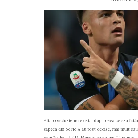
Altă concluzie nu există, după ceea ce s-a întâ
şaptea din Serie A au fost decise, mai mult sau 
cum îi place lu’ Di Marzio să spună, “è sempre