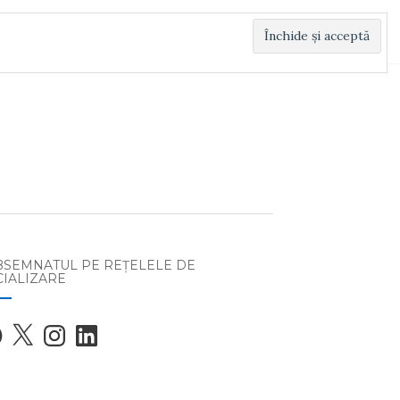
BSEMNATUL PE REŢELELE DE
CIALIZARE
ebook
X
Instagram
LinkedIn