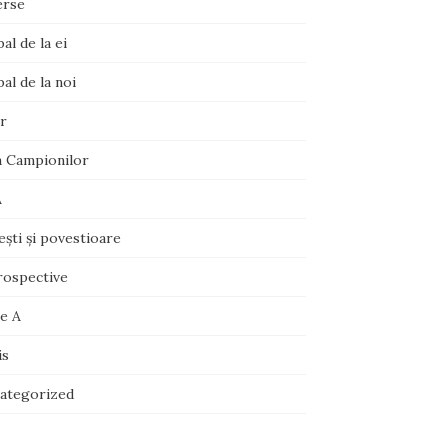
erse
al de la ei
al de la noi
r
a Campionilor
A
şti şi povestioare
rospective
ie A
is
ategorized