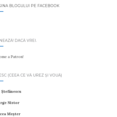
GINA BLOGULUI PE FACEBOOK
EAZĂ! DACĂ VREI.
ome a Patron!
ESC (CEEA CE VĂ UREZ ŞI VOUĂ)
 Ştefănescu
rge Nistor
cea Meşter