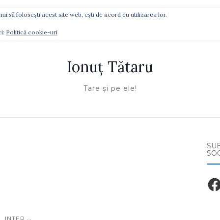
ui să folosești acest site web, ești de acord cu utilizarea lor.
Ă GĂSIŢI
ci:
Politică cookie-uri
Ionuţ Tătaru
Tare şi pe ele!
SU
SO
Fac
...
INTER