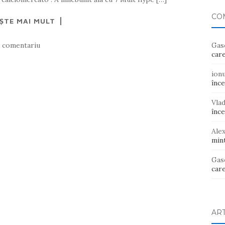
CO
EȘTE MAI MULT
1 comentariu
Gas
care
ion
înce
Vla
înce
Ale
mint
Gas
care
AR