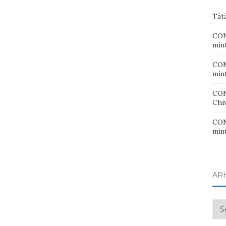
Tăt
CONT
mint
CONT
mint
CON
Chiv
CONT
mint
AR
Arh