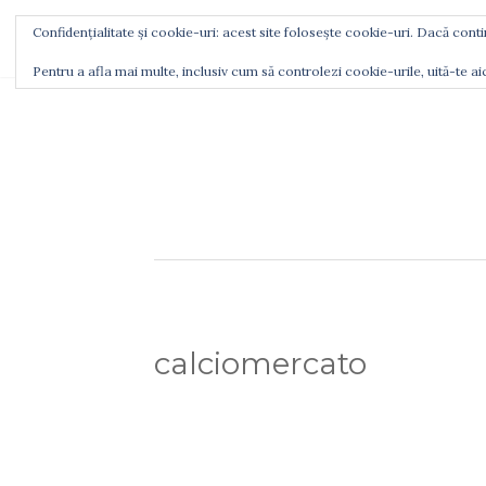
Confidențialitate și cookie-uri: acest site folosește cookie-uri. Dacă contin
CINE SUNT
CU CE MĂ LAUD
UNDE M
Pentru a afla mai multe, inclusiv cum să controlezi cookie-urile, uită-te ai
calciomercato