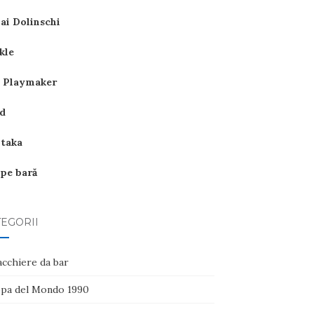
ai Dolinschi
kle
 Playmaker
d
itaka
 pe bară
EGORII
acchiere da bar
pa del Mondo 1990