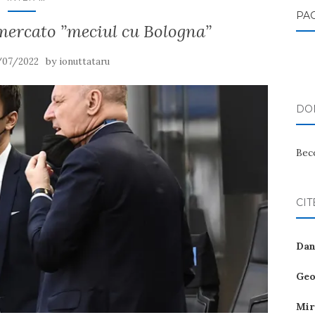
PA
 mercato ”meciul cu Bologna”
by
/07/2022
ionuttataru
DON
Bec
CIT
Dan
Geo
Mir