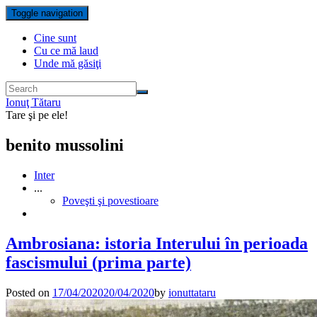
Toggle navigation
Cine sunt
Cu ce mă laud
Unde mă găsiţi
Ionuţ Tătaru
Tare şi pe ele!
benito mussolini
Inter
...
Poveşti şi povestioare
Ambrosiana: istoria Interului în perioada
fascismului (prima parte)
Posted on
17/04/2020
20/04/2020
by
ionuttataru