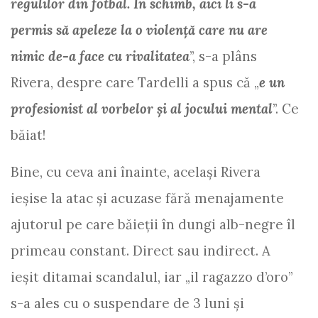
regulilor din fotbal. În schimb, aici li s-a
permis să apeleze la o violenţă care nu are
nimic de-a face cu rivalitatea
”, s-a plâns
Rivera, despre care Tardelli a spus că „
e un
profesionist al vorbelor şi al jocului mental
”. Ce
băiat!
Bine, cu ceva ani înainte, același Rivera
ieșise la atac și acuzase fără menajamente
ajutorul pe care băieții în dungi alb-negre îl
primeau constant. Direct sau indirect. A
ieșit ditamai scandalul, iar „il ragazzo d’oro”
s-a ales cu o suspendare de 3 luni și