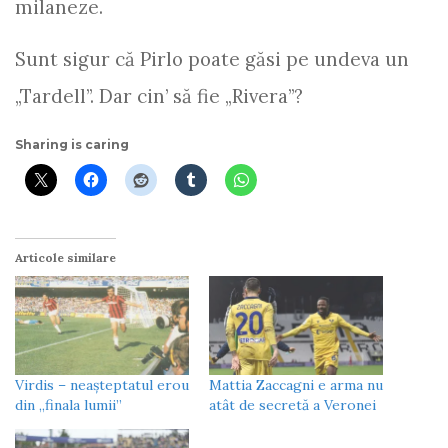
milaneze.
Sunt sigur că Pirlo poate găsi pe undeva un
„Tardell”. Dar cin’ să fie „Rivera”?
Sharing is caring
Articole similare
Virdis – neaşteptatul erou
Mattia Zaccagni e arma nu
din „finala lumii”
atât de secretă a Veronei