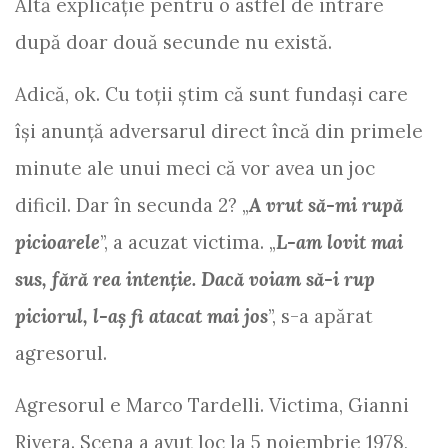
Altă explicație pentru o astfel de intrare
după doar două secunde nu există.
Adică, ok. Cu toţii ştim că sunt fundaşi care
îşi anunţă adversarul direct încă din primele
minute ale unui meci că vor avea un joc
dificil. Dar în secunda 2? „
A vrut să-mi rupă
picioarele
”, a acuzat victima. „
L-am lovit mai
sus, fără rea intenţie. Dacă voiam să-i rup
piciorul, l-aş fi atacat mai jos
”, s-a apărat
agresorul.
Agresorul e Marco Tardelli. Victima, Gianni
Rivera. Scena a avut loc la 5 noiembrie 1978,