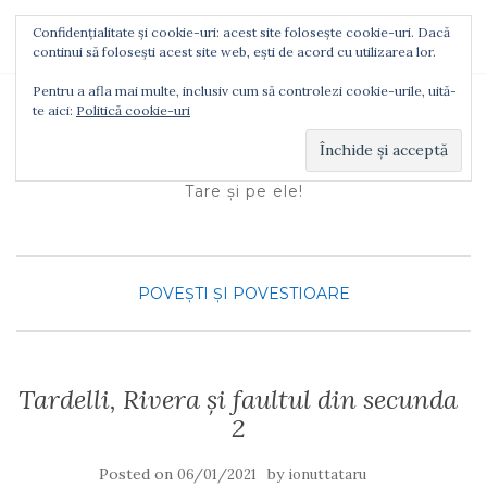
Confidențialitate și cookie-uri: acest site folosește cookie-uri. Dacă
TOGGLE NAVIGATION
continui să folosești acest site web, ești de acord cu utilizarea lor.
Pentru a afla mai multe, inclusiv cum să controlezi cookie-urile, uită-
te aici:
Politică cookie-uri
Ionuţ Tătaru
Tare şi pe ele!
POVEŞTI ŞI POVESTIOARE
Tardelli, Rivera și faultul din secunda
2
Posted on
by
06/01/2021
ionuttataru