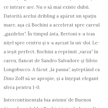
ce intrare are. Nu o să mai existe dubii.
Datorită acelui dribling a apărut un spaţiu
mare, aşa că Bochini a accelerat spre careul
„gazdelor”. În timpul ăsta, Bertoni s-a tras
niţel spre centru şi s-a aşezat la un-doi. Le-
a ieşit perfect. Bochini a reprimit „varza” în
careu, flancat de Sandro Salvadore şi Silvio
Longobucco. A făcut „la pausa”, aşteptând ca
Dino Zoff să se apropie, şi a înţepat elegant
sfera pentru 1-0.
Intercontinentala lua avionu’ de Buenos