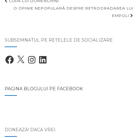
Navigare
CUPA LUI DOMENGHINI
articole
O OPINIE NEPOPULARĂ DESPRE RETROGRADAREA LUI
EMPOLI
SUBSEMNATUL PE REŢELELE DE SOCIALIZARE
Facebook
X
Instagram
LinkedIn
PAGINA BLOGULUI PE FACEBOOK
DONEAZĂ! DACĂ VREI.