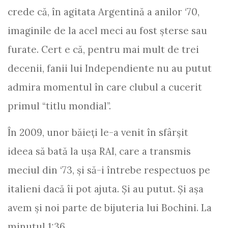
crede că, în agitata Argentină a anilor ‘70,
imaginile de la acel meci au fost şterse sau
furate. Cert e că, pentru mai mult de trei
decenii, fanii lui Independiente nu au putut
admira momentul în care clubul a cucerit
primul “titlu mondial”.
În 2009, unor băieţi le-a venit în sfârşit
ideea să bată la uşa RAI, care a transmis
meciul din ‘73, şi să-i întrebe respectuos pe
italieni dacă îi pot ajuta. Şi au putut. Şi aşa
avem şi noi parte de bijuteria lui Bochini. La
minutul 1:36.