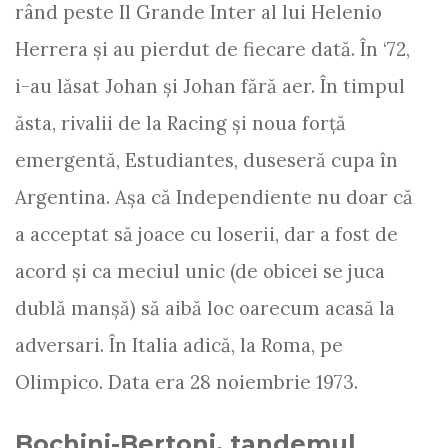
rând peste Il Grande Inter al lui Helenio
Herrera şi au pierdut de fiecare dată. În ‘72,
i-au lăsat Johan şi Johan fără aer. În timpul
ăsta, rivalii de la Racing şi noua forţă
emergentă, Estudiantes, duseseră cupa în
Argentina. Aşa că Independiente nu doar că
a acceptat să joace cu loserii, dar a fost de
acord şi ca meciul unic (de obicei se juca
dublă manşă) să aibă loc oarecum acasă la
adversari. În Italia adică, la Roma, pe
Olimpico. Data era 28 noiembrie 1973.
Bochini-Bertoni, tandemul