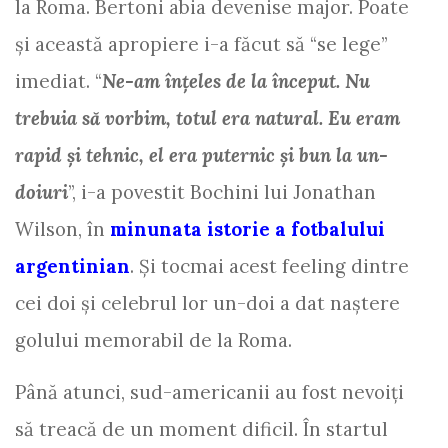
la Roma. Bertoni abia devenise major. Poate
şi această apropiere i-a făcut să “se lege”
imediat. “
Ne-am înţeles de la început. Nu
trebuia să vorbim, totul era natural. Eu eram
rapid şi tehnic, el era puternic şi bun la un-
doiuri
”, i-a povestit Bochini lui Jonathan
Wilson, în
minunata istorie a fotbalului
argentinian
. Şi tocmai acest feeling dintre
cei doi şi celebrul lor un-doi a dat naştere
golului memorabil de la Roma.
Până atunci, sud-americanii au fost nevoiţi
să treacă de un moment dificil. În startul