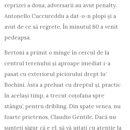
reprizei a doua, adversarii au avut penalty.
Antonello Cuccureddu a dat-o-n plopi şi a
avut de ce să regrete. În minutul 80 a venit
pedeapsa.
Bertoni a primit o minge în cercul de la
centrul terenului şi aproape imediat i-a
pasat cu exteriorul piciorului drept lu’
Bochini. Ăsta a preluat cu dreptul şi, practic
în acelaşi timp, a trecut coţofana spre
stângu’, pentru dribling. Din spate venea, nu
foarte prietenos, Claudio Gentile. Dacă nu
sunteţi sigur că e el, să vă uitaţi cu atenţie la