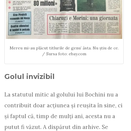
Mereu mi-au plăcut titlurile de genu’ ăsta. Nu ştiu de ce.
/ Sursa foto: ebay.com
Golul invizibil
La statutul mitic al golului lui Bochini nu a
contribuit doar acţiunea şi reuşita în sine, ci
şi faptul că, timp de mulţi ani, acesta nu a
putut fi văzut. A dispărut din arhive. Se