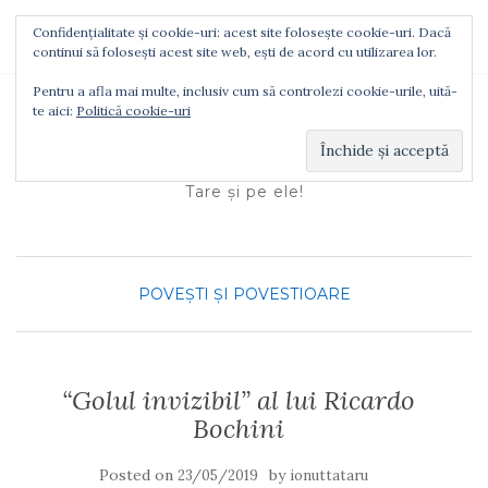
Confidențialitate și cookie-uri: acest site folosește cookie-uri. Dacă
TOGGLE NAVIGATION
continui să folosești acest site web, ești de acord cu utilizarea lor.
Pentru a afla mai multe, inclusiv cum să controlezi cookie-urile, uită-
te aici:
Politică cookie-uri
Ionuţ Tătaru
Tare şi pe ele!
POVEŞTI ŞI POVESTIOARE
“Golul invizibil” al lui Ricardo
Bochini
Posted on
by
23/05/2019
ionuttataru