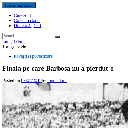
Toggle navigation
Cine sunt
Cu ce mă laud
Unde mă găsiţi
Ionuţ Tătaru
Tare şi pe ele!
Poveşti şi povestioare
Finala pe care Barbosa nu a pierdut-o
Posted on
08/04/2019
by
ionuttataru