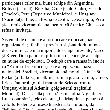
participarea celor mai bune echipe din Argentina,
Bolivia (Litoral), Brazilia, Chile (Colo-Colo), Ecuador
(Emelec), Peru (Deportivo Municipal) si Uruguay
(Nacional). Bine, au fost şi excepţii. De exemplu, Peru
şi-a trimis vicecampioana, pentru că Atletico Chalaco a
refuzat invitaţia.
Sistemul de disputare a fost fiecare cu fiecare, iar
organizatorii şi fanii au prevăzut şi şi-au dorit un meci
decisv între cele mai importante echipe prezente, Vasco
şi River. De o parte era prima mare generaţie a echipei
cu nume de explorator. O echipă care a rămas în istorie
ca “Expresul victoriei” şi care a reprezentat baza
naţionalei Braziliei, vicecampioană mondială în 1950.
Pe lângă Barbosa, în alb-negru mai jucau Danilo, Chico,
Friaca (autorul golului marcat de Selecao contra
Uruguay-ului) şi Ademir (golgheterul tragicului
Mondial). De cealaltă parte stătea mândria Argentinei.
Erau doar rămăşiţele celebrei „La Maquina”, pentru că
Adolfo Pedernera fusese transferat la Huracan, da’
“Milionarii” încă aveau trupă serioasă, cu Jose Manuel