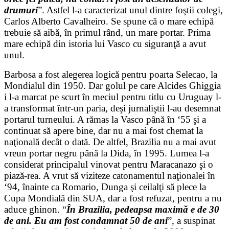
drumuri
”. Astfel l-a caracterizat unul dintre foştii colegi,
Carlos Alberto Cavalheiro. Se spune că o mare echipă
trebuie să aibă, în primul rând, un mare portar. Prima
mare echipă din istoria lui Vasco cu siguranţă a avut
unul.
Barbosa a fost alegerea logică pentru poarta Selecao, la
Mondialul din 1950. Dar golul pe care Alcides Ghiggia
i l-a marcat pe scurt în meciul pentru titlu cu Uruguay l-
a transformat într-un paria, deşi jurnaliştii l-au desemnat
portarul turneului. A rămas la Vasco până în ‘55 şi a
continuat să apere bine, dar nu a mai fost chemat la
naţională decât o dată. De altfel, Brazilia nu a mai avut
vreun portar negru până la Dida, în 1995. Lumea l-a
considerat principalul vinovat pentru Maracanazo şi o
piază-rea. A vrut să viziteze catonamentul naţionalei în
‘94, înainte ca Romario, Dunga şi ceilalţi să plece la
Cupa Mondială din SUA, dar a fost refuzat, pentru a nu
aduce ghinon. “
În Brazilia, pedeapsa maximă e de 30
de ani. Eu am fost condamnat 50 de ani
”, a suspinat