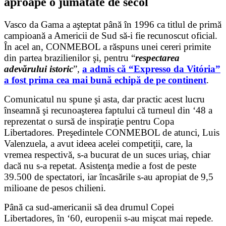
aproape o jumătate de secol
Vasco da Gama a aşteptat până în 1996 ca titlul de primă
campioană a Americii de Sud să-i fie recunoscut oficial.
În acel an, CONMEBOL a răspuns unei cereri primite
din partea brazilienilor şi, pentru “
respectarea
adevărului istoric
”,
a admis că “Expresso da Vitória”
a fost prima cea mai bună echipă de pe continent
.
Comunicatul nu spune şi asta, dar practic acest lucru
înseamnă şi recunoaşterea faptului că turneul din ‘48 a
reprezentat o sursă de inspiraţie pentru Copa
Libertadores. Preşedintele CONMEBOL de atunci, Luis
Valenzuela, a avut ideea acelei competiţii, care, la
vremea respectivă, s-a bucurat de un suces uriaş, chiar
dacă nu s-a repetat. Asistenţa medie a fost de peste
39.500 de spectatori, iar încasările s-au apropiat de 9,5
milioane de pesos chilieni.
Până ca sud-americanii să dea drumul Copei
Libertadores, în ‘60, europenii s-au mişcat mai repede.