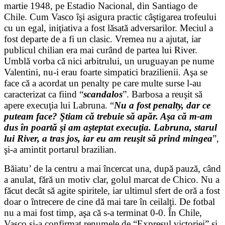
martie 1948, pe Estadio Nacional, din Santiago de
Chile. Cum Vasco îşi asigura practic câştigarea trofeului
cu un egal, iniţiativa a fost lăsată adversarilor. Meciul a
fost departe de a fi un clasic. Vremea nu a ajutat, iar
publicul chilian era mai curând de partea lui River.
Umblă vorba că nici arbitrului, un uruguayan pe nume
Valentini, nu-i erau foarte simpatici brazilienii. Aşa se
face că a acordat un penalty pe care multe surse l-au
caracterizat ca fiind “
scandalos
”. Barbosa a reuşit să
apere execuţia lui Labruna. “
Nu a fost penalty, dar ce
puteam face? Ştiam că trebuie să apăr. Aşa că m-am
dus în poartă şi am aşteptat execuţia. Labruna, starul
lui River, a tras jos, iar eu am reuşit să prind mingea
”,
şi-a amintit portarul brazilian.
Băiatu’ de la centru a mai încercat una, după pauză, când
a anulat, fără un motiv clar, golul marcat de Chico. Nu a
făcut decât să agite spiritele, iar ultimul sfert de oră a fost
doar o întrecere de cine dă mai tare în ceilalţi. De fotbal
nu a mai fost timp, aşa că s-a terminat 0-0. În Chile,
Vasco şi-a confirmat renumele de “Expresul victoriei” şi