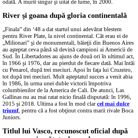
odată. A murit singur şi uitat de lume, în 2000.
River şi goana după gloria continentală
„Finala” din ‘48 a dat startul unui adevărat blestem
pentru River Plate, la nivel continental. Cât erau ei de
„Milionari” şi de monumentali, băieţii din Buenos Aires
au aşteptat ceva până să devină campioni ai Americii de
Sud. În Libertadores au ajuns de două ori în ultimul act,
în 1966 şi 1976, dar au pierdut de fiecare dată. Mai întâi
cu Penarol, după trei meciuri. Apoi în faţa lui Cruzeiro,
tot după trei meciuri. Mult aşteptatul succes a venit abia
în 1986, în urma unei duble victorii împotriva
columbienilor de la America de Cali. De atunci, Las
Gallinas nu au mai ratat nicio finală disputată: în 1996,
2015 şi 2018. Ultima a fost în mod clar
cel mai dulce
triumf
, pentru că a fost obţinut contra marii rivale Boca
Juniors.
Titlul lui Vasco, recunoscut oficial după