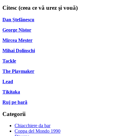
Citesc (ceea ce vă urez şi vouă)
Dan Ştefănescu
George Nistor
Mircea Meşter
Mihai Dolinschi
Tackle
The Playmaker
Lead
Tikitaka
Ruj pe bară
Categorii
Chiacchiere da bar
Coppa del Mondo 1990