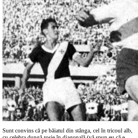
Sunt convins că pe băiatul din stânga, cel în tricoul alb,
cu celebra dungă roşie în diagonală (vă spun eu că e