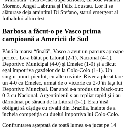
Moreno, Angel Labruna şi Felix Loustau. Lor li se
alăturase deja amintitul Di Stefano, starul emergent al
fotbalului albicelest.
Barbosa a făcut-o pe Vasco prima
campioană a Americii de Sud
Până la marea “finală”, Vasco a avut un parcurs aproape
perfect. Le-a bătut pe Litoral (2-1), Nacional (4-1),
Deportivo Municipal (4-0) şi Emelec (1-0) şi a făcut
egal împotriva gazdelor de la Colo-Colo (1-1). Un
singur punct pierdut, cu alte cuvinte. River a plecat tare:
un 4-0 cu Emelec, urmat de o victorie cu 2-0 în faţa lui
Deportivo Muncipal. Dar apoi s-a produs un black-out:
0-3 cu Nacional. Argentinienii s-au repliat rapid şi i-au
dărmâmat pe săracii de la Litoral (5-1). Erau însă
obligaţi să câştige cu rivalii din Brazilia, înainte de a
încheia competiţia cu duelul împotriva lui Colo-Colo.
Confruntarea aşteptată de toată lumea s-a jucat pe 14