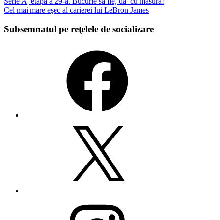
Navigare
Serie A, etapa a 29-a. Bucurie să fie, da’ cu măsură!
Cel mai mare eşec al carierei lui LeBron James
articole
Subsemnatul pe reţelele de socializare
Facebook
X
Instagram