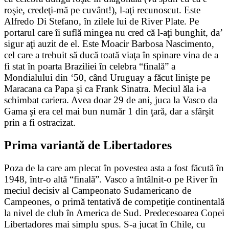
roşie, credeţi-mă pe cuvânt!), l-aţi recunoscut. Este
Alfredo Di Stefano, în zilele lui de River Plate. Pe
portarul care îi suflă mingea nu cred că l-aţi bunghit, da’
sigur aţi auzit de el. Este Moacir Barbosa Nascimento,
cel care a trebuit să ducă toată viaţa în spinare vina de a
fi stat în poarta Braziliei în celebra “finală” a
Mondialului din ‘50, când Uruguay a făcut linişte pe
Maracana ca Papa şi ca Frank Sinatra. Meciul ăla i-a
schimbat cariera. Avea doar 29 de ani, juca la Vasco da
Gama şi era cel mai bun număr 1 din ţară, dar a sfârşit
prin a fi ostracizat.
Prima variantă de Libertadores
Poza de la care am plecat în povestea asta a fost făcută în
1948, într-o altă “finală”. Vasco a întâlnit-o pe River în
meciul decisiv al Campeonato Sudamericano de
Campeones, o primă tentativă de competiţie continentală
la nivel de club în America de Sud. Predecesoarea Copei
Libertadores mai simplu spus. S-a jucat în Chile, cu