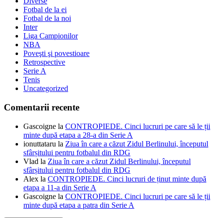
Diverse
Fotbal de la ei
Fotbal de la noi
Inter
Liga Campionilor
NBA
Poveşti şi povestioare
Retrospective
Serie A
Tenis
Uncategorized
Comentarii recente
Gascoigne
la
CONTROPIEDE. Cinci lucruri pe care să le ții
minte după etapa a 28-a din Serie A
ionuttataru
la
Ziua în care a căzut Zidul Berlinului, începutul
sfârșitului pentru fotbalul din RDG
Vlad
la
Ziua în care a căzut Zidul Berlinului, începutul
sfârșitului pentru fotbalul din RDG
Alex
la
CONTROPIEDE. Cinci lucruri de ținut minte după
etapa a 11-a din Serie A
Gascoigne
la
CONTROPIEDE. Cinci lucruri pe care să le ții
minte după etapa a patra din Serie A