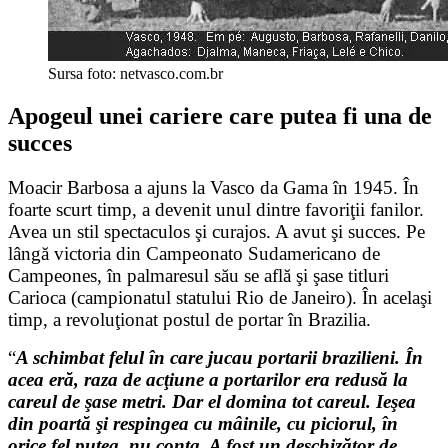
Sursa foto: netvasco.com.br
Apogeul unei cariere care putea fi una de
succes
Moacir Barbosa a ajuns la Vasco da Gama în 1945. În
foarte scurt timp, a devenit unul dintre favoriţii fanilor.
Avea un stil spectaculos şi curajos. A avut şi succes. Pe
lângă victoria din Campeonato Sudamericano de
Campeones, în palmaresul său se află şi şase titluri
Carioca (campionatul statului Rio de Janeiro). În acelaşi
timp, a revoluţionat postul de portar în Brazilia.
“
A schimbat felul în care jucau portarii brazilieni. În
acea eră, raza de acţiune a portarilor era redusă la
careul de şase metri. Dar el domina tot careul. Ieşea
din poartă şi respingea cu mâinile, cu piciorul, în
orice fel putea, nu conta. A fost un deschizător de