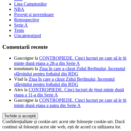
Liga Campionilor
NBA
Poveşti şi povestioare
Retrospective
Serie A
Tenis
Uncategorized
Comentarii recente
Gascoigne
la
CONTROPIEDE. Cinci lucruri pe care să le ții
minte după etapa a 28-a din Serie A
ionuttataru
la
Ziua în care a căzut Zidul Berlinului, începutul
sfârșitului pentru fotbalul din RDG
Vlad
la
Ziua în care a căzut Zidul Berlinului, începutul
sfârșitului pentru fotbalul din RDG
Alex
la
CONTROPIEDE. Cinci lucruri de ținut minte după
etapa a 11-a din Serie A
Gascoigne
la
CONTROPIEDE. Cinci lucruri pe care să le ții
minte după etapa a patra din Serie A
Confidențialitate și cookie-uri: acest site folosește cookie-uri. Dacă
continui să folosești acest site web, ești de acord cu utilizarea lor.