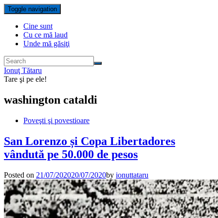
Toggle navigation
Cine sunt
Cu ce mă laud
Unde mă găsiţi
Ionuţ Tătaru
Tare şi pe ele!
washington cataldi
Poveşti şi povestioare
San Lorenzo și Copa Libertadores
vândută pe 50.000 de pesos
Posted on
21/07/2020
20/07/2020
by
ionuttataru