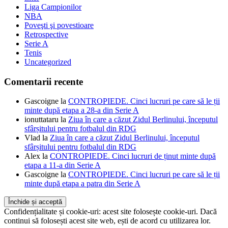
Liga Campionilor
NBA
Poveşti şi povestioare
Retrospective
Serie A
Tenis
Uncategorized
Comentarii recente
Gascoigne
la
CONTROPIEDE. Cinci lucruri pe care să le ții
minte după etapa a 28-a din Serie A
ionuttataru
la
Ziua în care a căzut Zidul Berlinului, începutul
sfârșitului pentru fotbalul din RDG
Vlad
la
Ziua în care a căzut Zidul Berlinului, începutul
sfârșitului pentru fotbalul din RDG
Alex
la
CONTROPIEDE. Cinci lucruri de ținut minte după
etapa a 11-a din Serie A
Gascoigne
la
CONTROPIEDE. Cinci lucruri pe care să le ții
minte după etapa a patra din Serie A
Confidențialitate și cookie-uri: acest site folosește cookie-uri. Dacă
continui să folosești acest site web, ești de acord cu utilizarea lor.