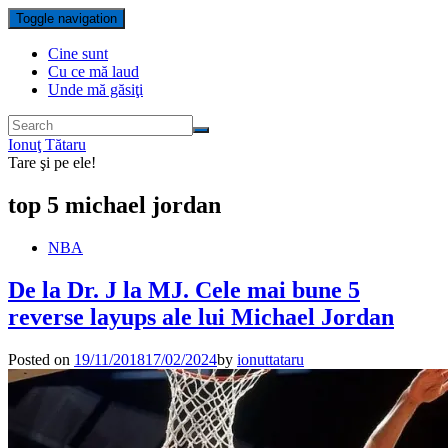
Toggle navigation
Cine sunt
Cu ce mă laud
Unde mă găsiţi
Ionuţ Tătaru
Tare şi pe ele!
top 5 michael jordan
NBA
De la Dr. J la MJ. Cele mai bune 5
reverse layups ale lui Michael Jordan
Posted on
19/11/2018
17/02/2024
by
ionuttataru