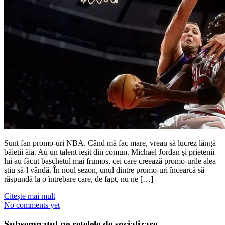
Sunt fan promo-uri NBA. Când mă fac mare, vreau să lucrez lângă
băieţii ăia. Au un talent ieşit din comun. Michael Jordan şi prietenii
lui au făcut baschetul mai frumos, cei care creează promo-urile alea
ştiu să-l vândă. În noul sezon, unul dintre promo-uri încearcă să
răspundă la o întrebare care, de fapt, nu ne […]
Citește mai mult
No comments yet
Subsemnatul pe reţelele de socializare