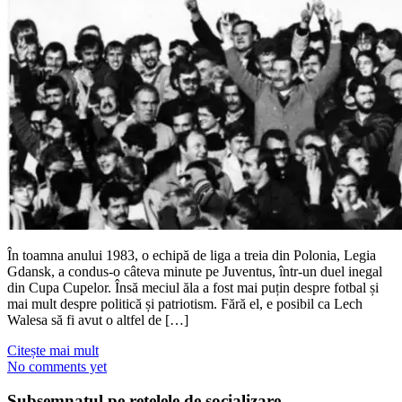
În toamna anului 1983, o echipă de liga a treia din Polonia, Legia
Gdansk, a condus-o câteva minute pe Juventus, într-un duel inegal
din Cupa Cupelor. Însă meciul ăla a fost mai puțin despre fotbal și
mai mult despre politică și patriotism. Fără el, e posibil ca Lech
Walesa să fi avut o altfel de […]
Citește mai mult
No comments yet
Subsemnatul pe reţelele de socializare