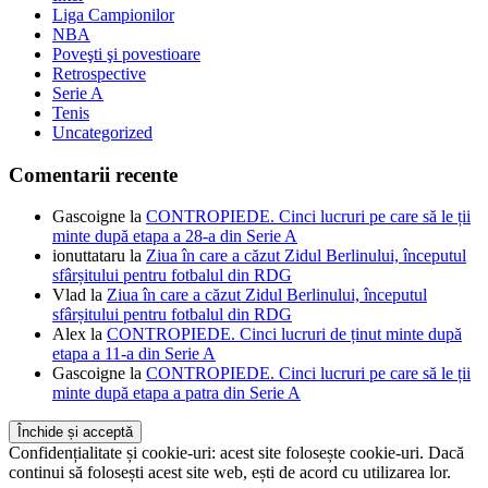
Liga Campionilor
NBA
Poveşti şi povestioare
Retrospective
Serie A
Tenis
Uncategorized
Comentarii recente
Gascoigne
la
CONTROPIEDE. Cinci lucruri pe care să le ții
minte după etapa a 28-a din Serie A
ionuttataru
la
Ziua în care a căzut Zidul Berlinului, începutul
sfârșitului pentru fotbalul din RDG
Vlad
la
Ziua în care a căzut Zidul Berlinului, începutul
sfârșitului pentru fotbalul din RDG
Alex
la
CONTROPIEDE. Cinci lucruri de ținut minte după
etapa a 11-a din Serie A
Gascoigne
la
CONTROPIEDE. Cinci lucruri pe care să le ții
minte după etapa a patra din Serie A
Confidențialitate și cookie-uri: acest site folosește cookie-uri. Dacă
continui să folosești acest site web, ești de acord cu utilizarea lor.