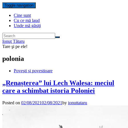
Toggle navigation
Cine sunt
Cu ce mă laud
Unde mă găsiţi
Ionuţ Tătaru
Tare şi pe ele!
polonia
Poveşti şi povestioare
„Renașterea” lui Lech Walesa: meciul
care a schimbat istoria Poloniei
Posted on
02/08/2021
02/08/2021
by
ionuttataru