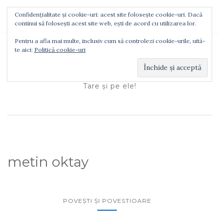
Confidențialitate și cookie-uri: acest site folosește cookie-uri. Dacă
TOGGLE NAVIGATION
continui să folosești acest site web, ești de acord cu utilizarea lor.
Pentru a afla mai multe, inclusiv cum să controlezi cookie-urile, uită-
te aici:
Politică cookie-uri
Ionuţ Tătaru
Tare şi pe ele!
metin oktay
POVEŞTI ŞI POVESTIOARE