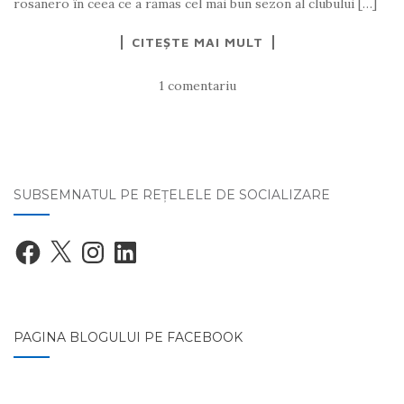
rosanero în ceea ce a rămas cel mai bun sezon al clubului […]
CITEȘTE MAI MULT
1 comentariu
SUBSEMNATUL PE REŢELELE DE SOCIALIZARE
Facebook
X
Instagram
LinkedIn
PAGINA BLOGULUI PE FACEBOOK