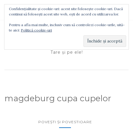
Confidențialitate și cookie-uri: acest site folosește cookie-uri. Dacă
TOGGLE NAVIGATION
continui să folosești acest site web, ești de acord cu utilizarea lor.
Pentru a afla mai multe, inclusiv cum să controlezi cookie-urile, uită-
te aici:
Politică cookie-uri
Ionuţ Tătaru
Tare şi pe ele!
magdeburg cupa cupelor
POVEŞTI ŞI POVESTIOARE