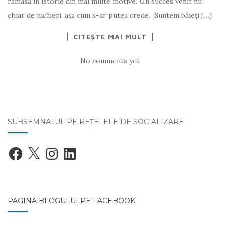
rămasă în istorie din mai multe motive. Un succes venit nu
chiar de nicăieri, aşa cum s-ar putea crede. Suntem băieţi […]
CITEȘTE MAI MULT
No comments yet
SUBSEMNATUL PE REŢELELE DE SOCIALIZARE
Facebook
X
Instagram
LinkedIn
PAGINA BLOGULUI PE FACEBOOK