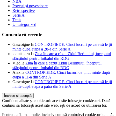
NBA
Poveşti şi povestioare
Retrospective
Serie A
Tenis
Uncategorized
Comentarii recente
Gascoigne
la
CONTROPIEDE. Cinci lucruri pe care să le ții
minte după etapa a 28-a din Serie A
ionuttataru
la
Ziua în care a căzut Zidul Berlinului, începutul
sfârșitului pentru fotbalul din RDG
Vlad
la
Ziua în care a căzut Zidul Berlinului, începutul
sfârșitului pentru fotbalul din RDG
Alex
la
CONTROPIEDE. Cinci lucruri de ținut minte după
etapa a 11-a din Serie A
Gascoigne
la
CONTROPIEDE. Cinci lucruri pe care să le ții
minte după etapa a patra din Serie A
Confidențialitate și cookie-uri: acest site folosește cookie-uri. Dacă
continui să folosești acest site web, ești de acord cu utilizarea lor.
Pentru a afla mai multe, inclusiv cum să controlezi cookie-urile, uită-