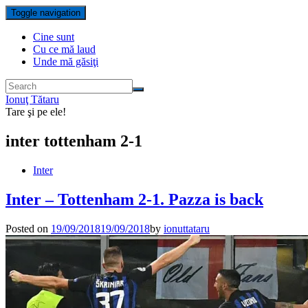
Toggle navigation
Cine sunt
Cu ce mă laud
Unde mă găsiţi
Ionuţ Tătaru
Tare şi pe ele!
inter tottenham 2-1
Inter
Inter – Tottenham 2-1. Pazza is back
Posted on
19/09/2018
19/09/2018
by
ionuttataru