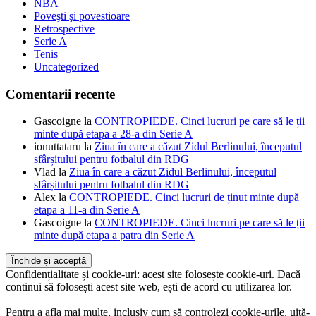
NBA
Poveşti şi povestioare
Retrospective
Serie A
Tenis
Uncategorized
Comentarii recente
Gascoigne
la
CONTROPIEDE. Cinci lucruri pe care să le ții
minte după etapa a 28-a din Serie A
ionuttataru
la
Ziua în care a căzut Zidul Berlinului, începutul
sfârșitului pentru fotbalul din RDG
Vlad
la
Ziua în care a căzut Zidul Berlinului, începutul
sfârșitului pentru fotbalul din RDG
Alex
la
CONTROPIEDE. Cinci lucruri de ținut minte după
etapa a 11-a din Serie A
Gascoigne
la
CONTROPIEDE. Cinci lucruri pe care să le ții
minte după etapa a patra din Serie A
Confidențialitate și cookie-uri: acest site folosește cookie-uri. Dacă
continui să folosești acest site web, ești de acord cu utilizarea lor.
Pentru a afla mai multe, inclusiv cum să controlezi cookie-urile, uită-