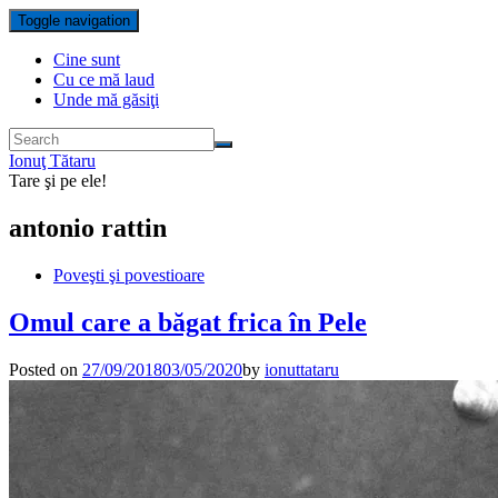
Toggle navigation
Cine sunt
Cu ce mă laud
Unde mă găsiţi
Ionuţ Tătaru
Tare şi pe ele!
antonio rattin
Poveşti şi povestioare
Omul care a băgat frica în Pele
Posted on
27/09/2018
03/05/2020
by
ionuttataru