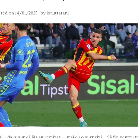
sted on
by
14/01/2025
ionuttataru
gal – da, sigur că ăia au remizat! -, mai cu o surpriză… Să fie pentru 