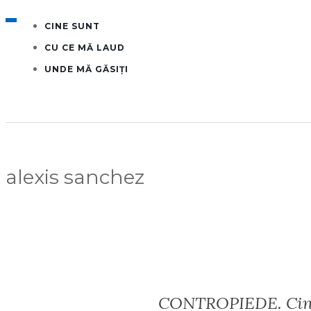
T
CINE SUNT
O
G
CU CE MĂ LAUD
G
L
UNDE MĂ GĂSIŢI
E
N
A
V
I
G
A
T
I
alexis sanchez
O
N
CONTROPIEDE. Cinci