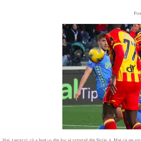
Po
Hai, ragazzi, că a luat-o din loc și returul din Serie A. Mai cu un e