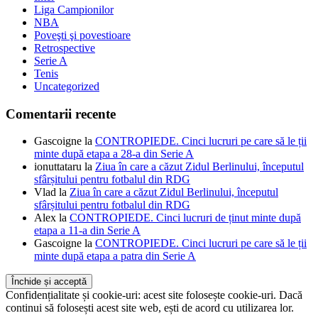
Liga Campionilor
NBA
Poveşti şi povestioare
Retrospective
Serie A
Tenis
Uncategorized
Comentarii recente
Gascoigne
la
CONTROPIEDE. Cinci lucruri pe care să le ții
minte după etapa a 28-a din Serie A
ionuttataru
la
Ziua în care a căzut Zidul Berlinului, începutul
sfârșitului pentru fotbalul din RDG
Vlad
la
Ziua în care a căzut Zidul Berlinului, începutul
sfârșitului pentru fotbalul din RDG
Alex
la
CONTROPIEDE. Cinci lucruri de ținut minte după
etapa a 11-a din Serie A
Gascoigne
la
CONTROPIEDE. Cinci lucruri pe care să le ții
minte după etapa a patra din Serie A
Confidențialitate și cookie-uri: acest site folosește cookie-uri. Dacă
continui să folosești acest site web, ești de acord cu utilizarea lor.