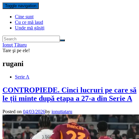
Toggle navigation
Cine sunt
Cu ce mă laud
Unde mă găsiţi
Ionuţ Tătaru
Tare şi pe ele!
rugani
Serie A
CONTROPIEDE. Cinci lucruri pe care să
le ții minte după etapa a 27-a din Serie A
Posted on
04/03/2026
by
ionuttataru